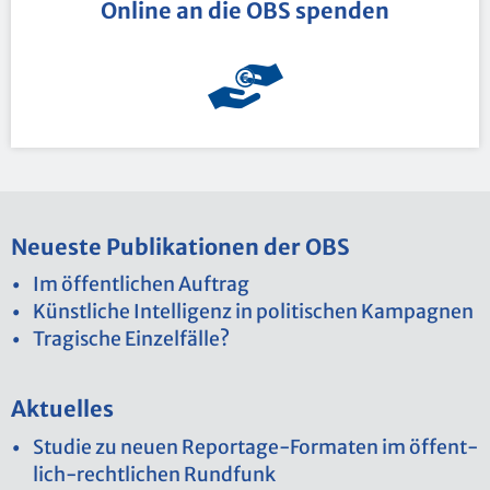
On­line an die OBS spen­den
Neu­es­te Pu­bli­ka­tio­nen der OBS
Im öf­fent­li­chen Auf­trag
Künst­li­che In­tel­li­genz in po­li­ti­schen Kam­pa­gnen
Tra­gi­sche Ein­zel­fäl­le?
Ak­tu­el­les
Stu­die zu neuen Re­por­ta­ge-For­ma­ten im öf­fent­
lich-recht­li­chen Rund­funk