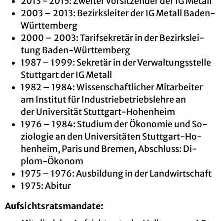
2013 - 2015: Zwei­ter Vor­sit­zen­der der IG Me­tall
2003 – 2013: Be­zirks­lei­ter der IG Me­tall Baden-
Würt­tem­berg
2000 – 2003: Ta­rif­se­kre­tär in der Be­zirks­lei­
tung Baden-Würt­tem­berg
1987 – 1999: Se­kre­tär in der Ver­wal­tungs­stel­le
Stutt­gart der IG Me­tall
1982 – 1984: Wis­sen­schaft­li­cher Mit­ar­bei­ter
am In­sti­tut für In­dus­trie­be­triebs­leh­re an
der Uni­ver­si­tät Stutt­gart-Ho­hen­heim
1976 – 1984: Stu­di­um der Öko­no­mie und So­
zio­lo­gie an den Uni­ver­si­tä­ten Stutt­gart-Ho­
hen­heim, Paris und Bre­men, Ab­schluss: Di­
plom-Öko­nom
1975 – 1976: Aus­bil­dung in der Land­wirt­schaft
1975: Ab­itur
Auf­sichts­rats­man­da­te: