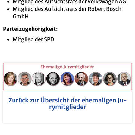
Mit­glied des Auf­sichts­rats der Volks­wa­gen AG
Mit­glied des Auf­sichts­rats der Ro­bert Bosch
GmbH
Par­tei­zu­ge­hö­rig­keit:
Mit­glied der SPD
Zu­rück zur Über­sicht der ehe­ma­li­gen Ju­
ry­mit­glie­der