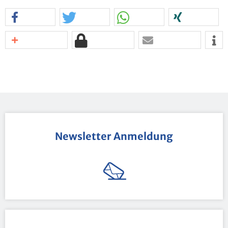
News­let­ter An­mel­dung