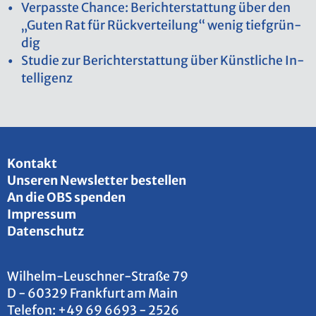
Ver­pass­te Chan­ce: Be­richt­erstat­tung über den
„Guten Rat für Rück­ver­tei­lung“ wenig tief­grün­
dig
Stu­die zur Be­richt­erstat­tung über Künst­li­che In­
tel­li­genz
Kon­takt
Un­se­ren News­let­ter be­stel­len
An die OBS spen­den
Im­pres­sum
Da­ten­schutz
Wil­helm-Leu­sch­ner-Stra­ße 79
D - 60329 Frank­furt am Main
Te­le­fon:
+49 69 6693 - 2526