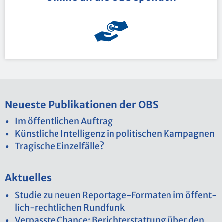
Neu­es­te Pu­bli­ka­tio­nen der OBS
Im öf­fent­li­chen Auf­trag
Künst­li­che In­tel­li­genz in po­li­ti­schen Kam­pa­gnen
Tra­gi­sche Ein­zel­fäl­le?
Ak­tu­el­les
Stu­die zu neuen Re­por­ta­ge-For­ma­ten im öf­fent­
lich-recht­li­chen Rund­funk
Ver­pass­te Chan­ce: Be­richt­erstat­tung über den