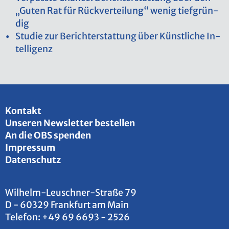
„Guten Rat für Rück­ver­tei­lung“ wenig tief­grün­
dig
Stu­die zur Be­richt­erstat­tung über Künst­li­che In­
tel­li­genz
Kon­takt
Un­se­ren News­let­ter be­stel­len
An die OBS spen­den
Im­pres­sum
Da­ten­schutz
Wil­helm-Leu­sch­ner-Stra­ße 79
D - 60329 Frank­furt am Main
Te­le­fon:
+49 69 6693 - 2526