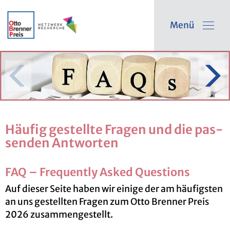
Menü
Häu­fig ge­stell­te Fra­gen und die pas­
sen­den Ant­wor­ten
FAQ – Fre­quent­ly Asked Ques­ti­ons
Auf die­ser Seite haben wir ei­ni­ge der am häu­figs­ten
an uns ge­stell­ten Fra­gen zum Otto Bren­ner Preis
2026 zu­sam­men­ge­stellt.