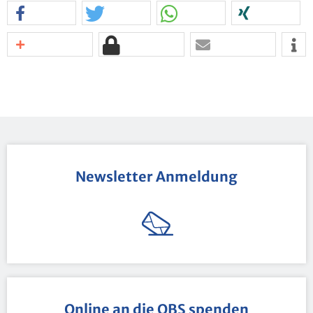
News­let­ter An­mel­dung
On­line an die OBS spen­den