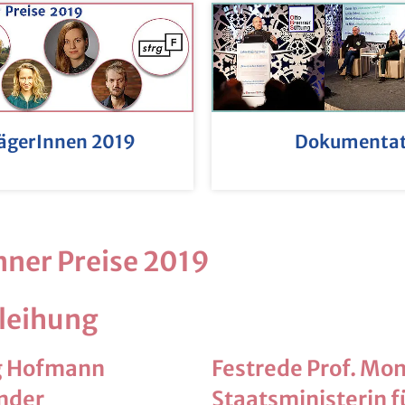
rägerInnen 2019
Dokumentati
nner Preise 2019
rleihung
g Hofmann
Festrede Prof. Mo
nder
Staatsministerin f