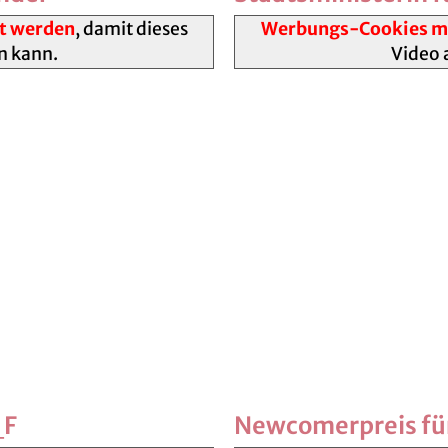
t werden
, damit dieses
Werbungs-Cookies mü
n kann.
Video 
_F
Newcomerpreis für