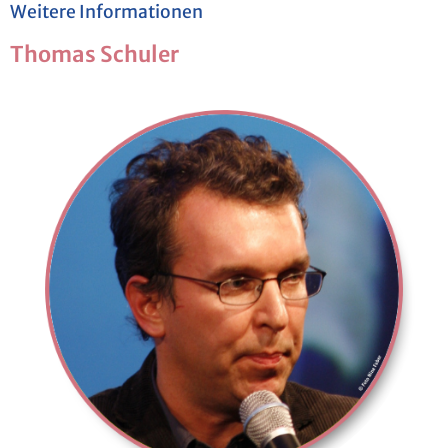
Wei­te­re In­for­ma­tio­nen
Tho­mas Schuler