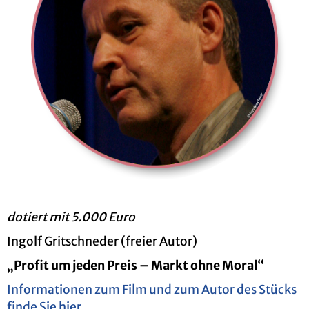
do­tiert mit 5.000 Euro
In­golf Grit­sch­ne­der (frei­er Autor)
„Pro­fit um jeden Preis – Markt ohne Moral“
In­for­ma­tio­nen zum Film und zum Autor des Stücks
finde Sie hier.