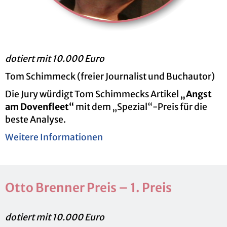
do­tiert mit 10.000 Euro
Tom Schim­meck (frei­er Jour­na­list und Buch­au­tor)
Die Jury wür­digt Tom Schim­mecks Ar­ti­kel
„Angst
am Do­ven­fleet“
mit dem „Spe­zi­al“-Preis für die
beste Ana­ly­se.
Wei­te­re In­for­ma­tio­nen
Otto Bren­ner Preis – 1. Preis
do­tiert mit 10.000 Euro