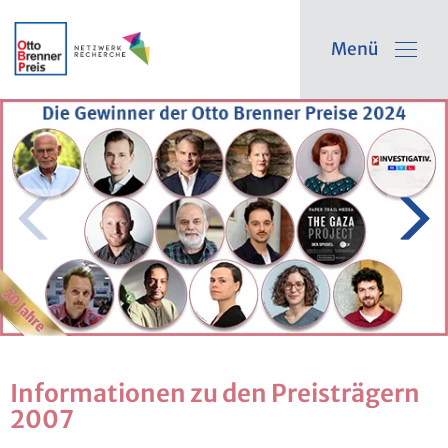
Menü
In­for­ma­tio­nen zu den Preis­trä­gern
2007