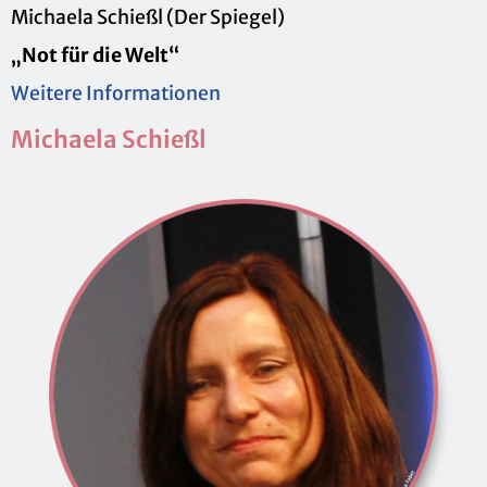
Mi­chae­la Schie­ßl (Der Spie­gel)
„Not für die Welt“
Wei­te­re In­for­ma­tio­nen
Mi­chae­la Schie­ßl