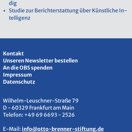
dig
Stu­die zur Be­richt­erstat­tung über Künst­li­che In­
tel­li­genz
Kon­takt
Un­se­ren News­let­ter be­stel­len
An die OBS spen­den
Im­pres­sum
Da­ten­schutz
Wil­helm-Leu­sch­ner-Stra­ße 79
D - 60329 Frank­furt am Main
Te­le­fon:
+49 69 6693 - 2526
E-Mail:
info@​otto-​brenner-​stiftung.​de