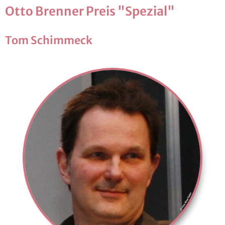
Otto Bren­ner Preis "Spe­zi­al"
Tom Schim­meck