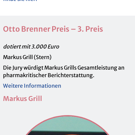
Otto Bren­ner Preis – 3. Preis
do­tiert mit 3.000 Euro
Mar­kus Grill (Stern)
Die Jury wür­digt Mar­kus Grills Ge­samt­leis­tung an
phar­ma­kri­ti­scher Be­richt­erstat­tung.
Wei­te­re In­for­ma­tio­nen
Mar­kus Grill