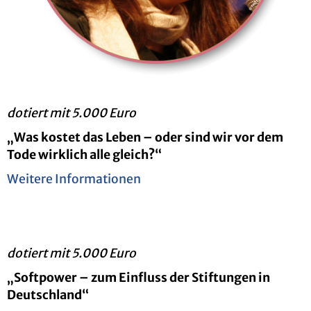
do­tiert mit 5.000 Euro
„
Was kos­tet das Leben – oder sind wir vor dem
Tode wirk­lich alle gleich?
“
Wei­te­re In­for­ma­tio­nen
do­tiert mit 5.000 Euro
„
Soft­power – zum Ein­fluss der Stif­tun­gen in
Deutsch­land
“