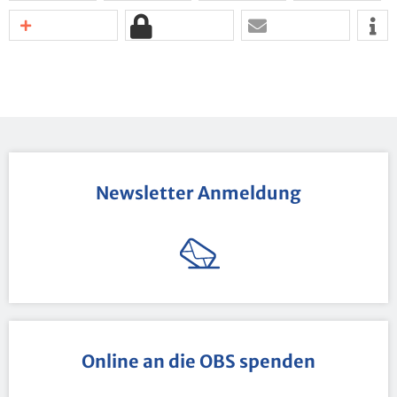
News­let­ter An­mel­dung
On­line an die OBS spen­den