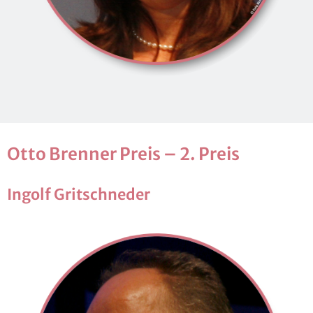
Otto Bren­ner Preis – 2. Preis
In­golf Grit­sch­ne­der