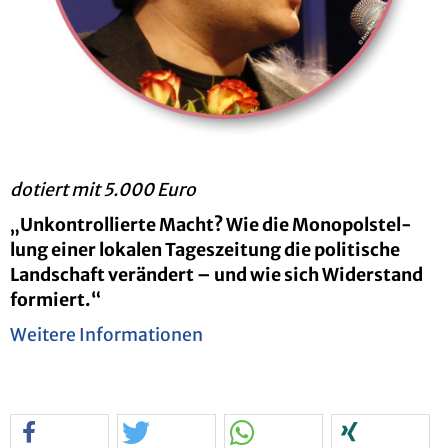
do­tiert mit 5.000 Euro
„
Un­kon­trol­lier­te Macht? Wie die Mo­no­pol­stel­
lung einer lo­ka­len Ta­ges­zei­tung die po­li­ti­sche
Land­schaft ver­än­dert – und wie sich Wi­der­stand
for­miert.
“
Wei­te­re In­for­ma­tio­nen