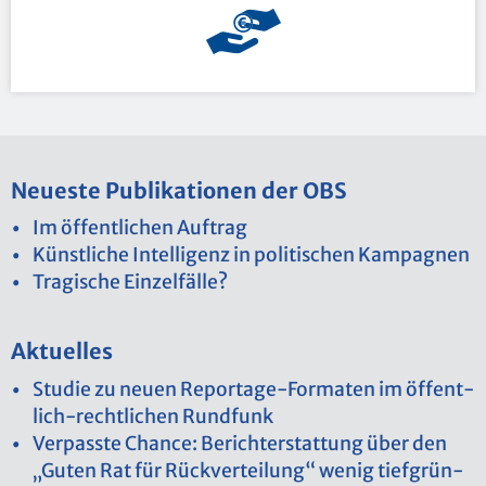
Neu­es­te Pu­bli­ka­tio­nen der OBS
Im öf­fent­li­chen Auf­trag
Künst­li­che In­tel­li­genz in po­li­ti­schen Kam­pa­gnen
Tra­gi­sche Ein­zel­fäl­le?
Ak­tu­el­les
Stu­die zu neuen Re­por­ta­ge-For­ma­ten im öf­fent­
lich-recht­li­chen Rund­funk
Ver­pass­te Chan­ce: Be­richt­erstat­tung über den
„Guten Rat für Rück­ver­tei­lung“ wenig tief­grün­