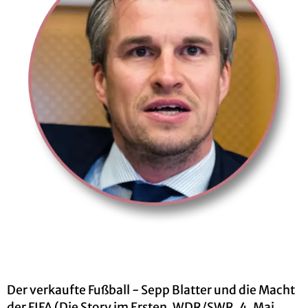
Der ver­kauf­te Fuß­ball - Sepp Blat­ter und die Macht
der FIFA (Die Story im Ers­ten, WDR/SWR, 4. Mai