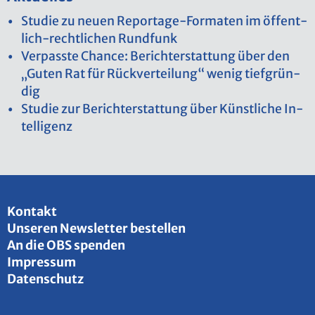
Stu­die zu neuen Re­por­ta­ge-For­ma­ten im öf­fent­
lich-recht­li­chen Rund­funk
Ver­pass­te Chan­ce: Be­richt­erstat­tung über den
„Guten Rat für Rück­ver­tei­lung“ wenig tief­grün­
dig
Stu­die zur Be­richt­erstat­tung über Künst­li­che In­
tel­li­genz
Kon­takt
Un­se­ren News­let­ter be­stel­len
An die OBS spen­den
Im­pres­sum
Da­ten­schutz