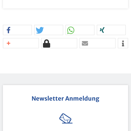
News­let­ter An­mel­dung