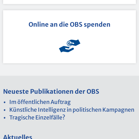
On­line an die OBS spen­den
Neu­es­te Pu­bli­ka­tio­nen der OBS
Im öf­fent­li­chen Auf­trag
Künst­li­che In­tel­li­genz in po­li­ti­schen Kam­pa­gnen
Tra­gi­sche Ein­zel­fäl­le?
Ak­tu­el­les