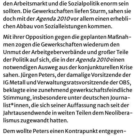
den Ar­beits­markt und die So­zi­al­po­li­tik enorm sein
soll­ten. Die Ge­werk­schaf­ten lie­fen Sturm, sahen sie
doch mit der
Agen­da 2010
vor allem einen er­heb­li­
chen Abbau von So­zi­al­leis­tun­gen kom­men.
Mit ihrer Op­po­si­ti­on gegen die ge­plan­ten Maß­nah­
men zogen die Ge­werk­schaf­ten wie­der­um den
Unmut der Ar­beit­ge­ber­ver­bän­de und gro­ßer Teile
der Po­li­tik auf sich, die in der
Agen­da 2010
einen
not­wen­di­gen Aus­weg aus der kon­junk­tu­rel­len Krise
sahen. Jür­gen Pe­ters, der da­ma­li­ge Vor­sit­zen­de der
IG Me­tall und Ver­wal­tungs­rats­vor­sit­zen­de der OBS,
be­klag­te eine zu­neh­mend ge­werk­schafts­feind­li­che
Stim­mung, ins­be­son­de­re unter deut­schen Jour­na­
list*innen, die sich sei­ner Auf­fas­sung nach seit der
Jahr­tau­send­wen­de in wei­ten Tei­len dem Neo­li­be­ra­
lis­mus zu­ge­wandt hat­ten.
Dem woll­te Pe­ters einen Kon­tra­punkt ent­ge­gen­