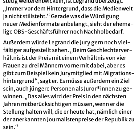
ste­tig wei­ter­ent­wi­ckeln, ist Le­g­rand über­zeugt.
„Immer vor dem Hin­ter­grund, dass die Me­di­en­welt
ja nicht still­steht.“ Ge­ra­de was die Wür­di­gung
neuer Me­di­en­for­ma­te an­be­langt, sieht der ehe­ma­
li­ge OBS-Ge­schäfts­füh­rer noch Nach­hol­be­darf.
Au­ßer­dem würde Le­g­rand die Jury gern noch viel­
fäl­ti­ger auf­ge­stellt sehen. „Beim Ge­schlech­ter­ver­
hält­nis ist der Preis mit einem Ver­hält­nis von vier
Frau­en zu drei Män­nern vorne mit dabei, aber es
gibt zum Bei­spiel kein Ju­ry­mit­glied mit Mi­gra­ti­ons­
hin­ter­grund“, sagt er. Es müsse au­ßer­dem ein Ziel
sein, auch jün­ge­re Per­so­nen als Juror*innen zu ge­
win­nen. „Das alles wird der Preis in den nächs­ten
Jah­ren mit­be­rück­sich­ti­gen müs­sen, wenn er die
Stel­lung hal­ten will, die er heute hat, näm­lich einer
der an­er­kann­ten Jour­na­lis­ten­prei­se der Re­pu­blik zu
sein.“