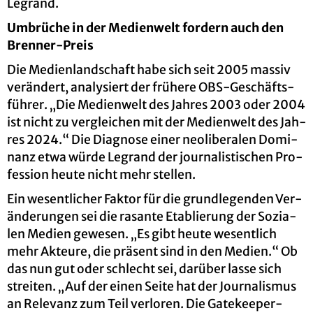
Le­g­rand.
Um­brü­che in der Me­di­en­welt for­dern auch den
Bren­ner-Preis
Die Me­di­en­land­schaft habe sich seit 2005 mas­siv
ver­än­dert, ana­ly­siert der frü­he­re OBS-Ge­schäfts­
füh­rer. „Die Me­di­en­welt des Jah­res 2003 oder 2004
ist nicht zu ver­glei­chen mit der Me­di­en­welt des Jah­
res 2024.“ Die Dia­gno­se einer neo­li­be­ra­len Do­mi­
nanz etwa würde Le­g­rand der jour­na­lis­ti­schen Pro­
fes­si­on heute nicht mehr stel­len.
Ein we­sent­li­cher Fak­tor für die grund­le­gen­den Ver­
än­de­run­gen sei die ra­san­te Eta­blie­rung der So­zia­
len Me­di­en ge­we­sen. „Es gibt heute we­sent­lich
mehr Ak­teu­re, die prä­sent sind in den Me­di­en.“ Ob
das nun gut oder schlecht sei, dar­über lasse sich
strei­ten. „Auf der einen Seite hat der Jour­na­lis­mus
an Re­le­vanz zum Teil ver­lo­ren. Die Gate­kee­per­