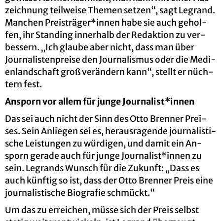
zeich­nung teil­wei­se The­men set­zen“, sagt Le­g­rand.
Man­chen Preis­trä­ger*innen habe sie auch ge­hol­
fen, ihr Stan­ding in­ner­halb der Re­dak­ti­on zu ver­
bes­sern. „Ich glau­be aber nicht, dass man über
Jour­na­lis­ten­prei­se den Jour­na­lis­mus oder die Me­di­
en­land­schaft groß ver­än­dern kann“, stellt er nüch­
tern fest.
An­sporn vor allem für junge Jour­na­list*innen
Das sei auch nicht der Sinn des Otto Bren­ner Prei­
ses. Sein An­lie­gen sei es, her­aus­ra­gen­de jour­na­lis­ti­
sche Leis­tun­gen zu wür­di­gen, und damit ein An­
sporn ge­ra­de auch für junge Jour­na­list*innen zu
sein. Le­grands Wunsch für die Zu­kunft: „Dass es
auch künf­tig so ist, dass der Otto Bren­ner Preis eine
jour­na­lis­ti­sche Bio­gra­fie schmückt.“
Um das zu er­rei­chen, müsse sich der Preis selbst