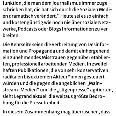
funk­ti­on, die man dem Jour­na­lis­mus immer zu­ge­
schrie­ben hat, die hat sich durch die So­zia­len Me­di­
en dra­ma­tisch ver­än­dert.“ Heute sei es so ein­fach
und kos­ten­güns­tig wie noch nie über so­zia­le Netz­
wer­ke, Pod­casts oder Blogs In­for­ma­tio­nen zu ver­
brei­ten.
Die Kehr­sei­te seien die Ver­brei­tung von Des­in­for­
ma­ti­on und Pro­pa­gan­da und damit ein­her­ge­hend
ein zu­neh­men­des Miss­trau­en ge­gen­über eta­blier­
ten, pro­fes­sio­nell ar­bei­ten­den Me­di­en. In zwei­fel­
haf­ten Pu­bli­ka­tio­nen, die von sehr kon­ser­va­ti­ven,
ra­di­ka­len bis ex­tre­men Ak­teur*innen ge­steu­ert
wür­den und die gegen die an­geb­li­chen „Main­
stream-Me­di­en“ und die „Lü­gen­pres­se“ agi­tier­ten,
sieht Le­g­rand ak­tu­ell die weit­aus grö­ß­te Be­dro­
hung für die Pres­se­frei­heit.
In die­sem Zu­sam­men­hang mag über­ra­schen, dass