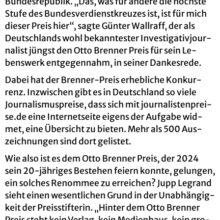
Bun­des­re­pu­blik. „Das, was für an­de­re die höchs­te
Stufe des Bun­des­ver­dienst­kreu­zes ist, ist für mich
die­ser Preis hier“, sagte Gün­ter Wall­raff, der als
Deutsch­lands wohl be­kann­tes­ter In­ves­ti­ga­ti­vjour­
na­list jüngst den Otto Bren­ner Preis für sein Le­
bens­werk ent­ge­gen­nahm, in sei­ner Dan­kes­re­de.
Dabei hat der Bren­ner-Preis er­heb­li­che Kon­kur­
renz. In­zwi­schen gibt es in Deutsch­land so viele
Jour­na­lis­mus­prei­se, dass sich mit jour­na­lis­ten­prei­
se.de eine In­ter­net­sei­te ei­gens der Auf­ga­be wid­
met, eine Über­sicht zu bie­ten. Mehr als 500 Aus­
zeich­nun­gen sind dort ge­lis­tet.
Wie also ist es dem Otto Bren­ner Preis, der 2024
sein 20-jäh­ri­ges Be­stehen fei­ern konn­te, ge­lun­gen,
ein sol­ches Re­nom­mee zu er­rei­chen? Jupp Le­g­rand
sieht einen we­sent­li­chen Grund in der Un­ab­hän­gig­
keit der Preis­stif­te­rin. „Hin­ter dem Otto Bren­ner