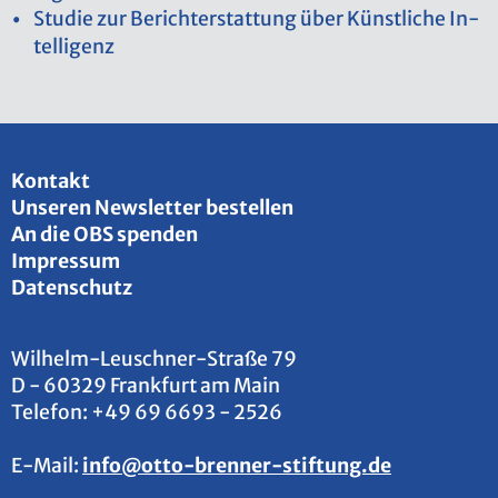
Stu­die zur Be­richt­erstat­tung über Künst­li­che In­
tel­li­genz
Kon­takt
Un­se­ren News­let­ter be­stel­len
An die OBS spen­den
Im­pres­sum
Da­ten­schutz
Wil­helm-Leu­sch­ner-Stra­ße 79
D - 60329 Frank­furt am Main
Te­le­fon:
+49 69 6693 - 2526
E-Mail:
info@​otto-​brenner-​stiftung.​de