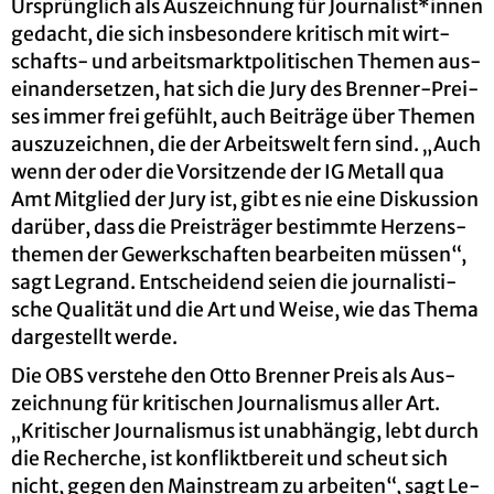
Ur­sprüng­lich als Aus­zeich­nung für Jour­na­list*innen
ge­dacht, die sich ins­be­son­de­re kri­tisch mit wirt­
schafts- und ar­beits­markt­po­li­ti­schen The­men aus­
ein­an­der­set­zen, hat sich die Jury des Bren­ner-Prei­
ses immer frei ge­fühlt, auch Bei­trä­ge über The­men
aus­zu­zeich­nen, die der Ar­beits­welt fern sind. „Auch
wenn der oder die Vor­sit­zen­de der IG Me­tall qua
Amt Mit­glied der Jury ist, gibt es nie eine Dis­kus­si­on
dar­über, dass die Preis­trä­ger be­stimm­te Her­zens­
the­men der Ge­werk­schaf­ten be­ar­bei­ten müs­sen“,
sagt Le­g­rand. Ent­schei­dend seien die jour­na­lis­ti­
sche Qua­li­tät und die Art und Weise, wie das Thema
dar­ge­stellt werde.
Die OBS ver­ste­he den Otto Bren­ner Preis als Aus­
zeich­nung für kri­ti­schen Jour­na­lis­mus aller Art.
„Kri­ti­scher Jour­na­lis­mus ist un­ab­hän­gig, lebt durch
die Re­cher­che, ist kon­flikt­be­reit und scheut sich
nicht, gegen den Main­stream zu ar­bei­ten“, sagt Le­