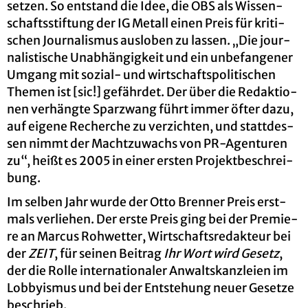
set­zen. So ent­stand die Idee, die OBS als Wis­sen­
schafts­stif­tung der IG Me­tall einen Preis für kri­ti­
schen Jour­na­lis­mus aus­lo­ben zu las­sen. „Die jour­
na­lis­ti­sche Un­ab­hän­gig­keit und ein un­be­fan­ge­ner
Um­gang mit so­zi­al- und wirt­schafts­po­li­ti­schen
The­men ist [sic!] ge­fähr­det. Der über die Re­dak­tio­
nen ver­häng­te Spar­zwang führt immer öfter dazu,
auf ei­ge­ne Re­cher­che zu ver­zich­ten, und statt­des­
sen nimmt der Macht­zu­wachs von PR-Agen­tu­ren
zu“, heißt es 2005 in einer ers­ten Pro­jekt­be­schrei­
bung.
Im sel­ben Jahr wurde der Otto Bren­ner Preis erst­
mals ver­lie­hen. Der erste Preis ging bei der Pre­mie­
re an Mar­cus Roh­wet­ter, Wirt­schafts­re­dak­teur bei
der
ZEIT
, für sei­nen Bei­trag
Ihr Wort wird Ge­setz
,
der die Rolle in­ter­na­tio­na­ler An­walts­kanz­lei­en im
Lob­by­is­mus und bei der Ent­ste­hung neuer Ge­set­ze
be­schrieb.