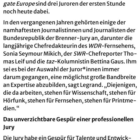
ga­te Eu­ro­pe
sind drei Ju­ro­ren der ers­ten Stun­de
noch heute dabei.
In den ver­gan­ge­nen Jah­ren ge­hör­ten ei­ni­ge der
nam­haf­tes­ten Jour­na­lis­tin­nen und Jour­na­lis­ten der
Bun­des­re­pu­blik der Bren­ner-Jury an, dar­un­ter die
lang­jäh­ri­ge Chef­re­dak­teu­rin des
WDR
-Fern­se­hens,
Sonia Sey­mour Mi­kich, der
SWR
-Chef­re­por­ter Tho­
mas Leif und die
taz
-Ko­lum­nis­tin Bet­ti­na Gaus. Ihm
sei es bei der Aus­wahl der Juror*innen immer
darum ge­gan­gen, eine mög­lichst große Band­brei­te
an Ex­per­ti­se ab­zu­bil­den, sagt Le­g­rand. „Die­je­ni­gen,
die da ar­bei­ten, ste­hen für Wis­sen­schaft, ste­hen für
Hör­funk, ste­hen für Fern­se­hen, ste­hen für Print­me­
di­en.“
Das un­ver­zicht­ba­re Ge­spür einer pro­fes­sio­nel­len
Jury
Die Jury habe ein Ge­spür für Ta­len­te und Ent­wick­