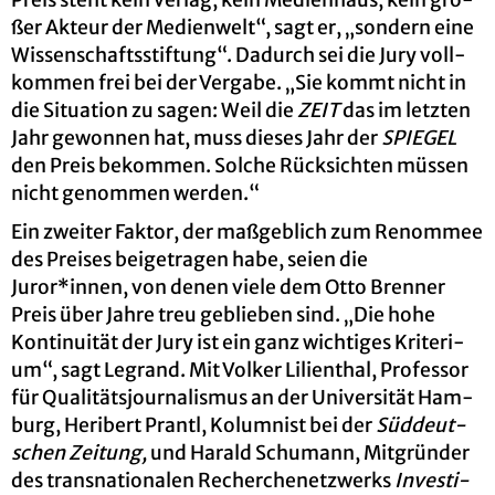
Preis steht kein Ver­lag, kein Me­di­en­haus, kein gro­
ßer Ak­teur der Me­di­en­welt“, sagt er, „son­dern eine
Wis­sen­schafts­stif­tung“. Da­durch sei die Jury voll­
kom­men frei bei der Ver­ga­be. „Sie kommt nicht in
die Si­tua­ti­on zu sagen: Weil die
ZEIT
das im letz­ten
Jahr ge­won­nen hat, muss die­ses Jahr der
SPIE­GEL
den Preis be­kom­men. Sol­che Rück­sich­ten müs­sen
nicht ge­nom­men wer­den.“
Ein zwei­ter Fak­tor, der ma­ß­geb­lich zum Re­nom­mee
des Prei­ses bei­ge­tra­gen habe, seien die
Juror*innen, von denen viele dem Otto Bren­ner
Preis über Jahre treu ge­blie­ben sind. „Die hohe
Kon­ti­nui­tät der Jury ist ein ganz wich­ti­ges Kri­te­ri­
um“, sagt Le­g­rand. Mit Vol­ker Li­li­en­thal, Pro­fes­sor
für Qua­li­täts­jour­na­lis­mus an der Uni­ver­si­tät Ham­
burg, He­ri­bert Prantl, Ko­lum­nist bei der
Süd­deut­
schen Zei­tung,
und Ha­rald Schu­mann, Mit­grün­der
des trans­na­tio­na­len Re­cher­chen­etz­werks
In­ves­ti­