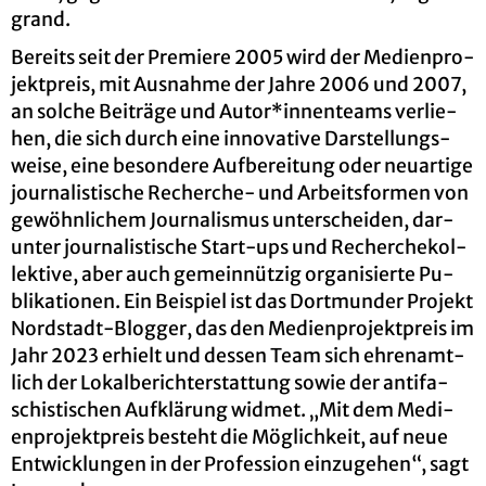
g­rand.
Be­reits seit der Pre­mie­re 2005 wird der Me­di­en­pro­
jekt­preis, mit Aus­nah­me der Jahre 2006 und 2007,
an sol­che Bei­trä­ge und Autor*in­nen­teams ver­lie­
hen, die sich durch eine in­no­va­ti­ve Dar­stel­lungs­
wei­se, eine be­son­de­re Auf­be­rei­tung oder neu­ar­ti­ge
jour­na­lis­ti­sche Re­cher­che- und Ar­beits­for­men von
ge­wöhn­li­chem Jour­na­lis­mus un­ter­schei­den, dar­
un­ter jour­na­lis­ti­sche Start-ups und Re­cher­che­kol­
lek­ti­ve, aber auch ge­mein­nüt­zig or­ga­ni­sier­te Pu­
bli­ka­tio­nen. Ein Bei­spiel ist das Dort­mun­der Pro­jekt
Nord­stadt-Blog­ger, das den Me­di­en­pro­jekt­preis im
Jahr 2023 er­hielt und des­sen Team sich eh­ren­amt­
lich der Lo­kal­be­richt­erstat­tung sowie der an­ti­fa­
schis­ti­schen Auf­klä­rung wid­met. „Mit dem Me­di­
en­pro­jekt­preis be­steht die Mög­lich­keit, auf neue
Ent­wick­lun­gen in der Pro­fes­si­on ein­zu­ge­hen“, sagt