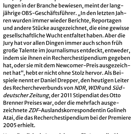
lun­gen in der Bran­che be­wie­sen, meint der lang­
jäh­ri­ge OBS-Ge­schäfts­füh­rer. „In den letz­ten Jah­
ren wur­den immer wie­der Be­rich­te, Re­por­ta­gen
und an­de­re Stü­cke aus­ge­zeich­net, die eine ge­wis­se
ge­sell­schaft­li­che Wucht ent­fal­tet haben. Aber die
Jury hat vor allen Din­gen immer auch schon früh
große Ta­len­te im Jour­na­lis­mus ent­deckt, ent­we­der,
indem sie ihnen ein Re­cher­che­sti­pen­di­um ge­ge­ben
hat, oder sie mit dem New­co­mer-Preis aus­ge­zeich­
net hat“, hebt er nicht ohne Stolz her­vor. Als Bei­
spie­le nennt er Da­ni­el Drep­per, den heu­ti­gen Lei­ter
des Re­cher­che­ver­bunds von
NDR
,
WDR
und
Süd­
deut­scher Zei­tung
, der 2011 Sti­pen­di­at des Otto
Bren­ner Prei­ses war, oder die mehr­fach aus­ge­
zeich­ne­te
ZDF
-Aus­lands­kor­re­spon­den­tin Go­lineh
Atai, die das Re­cher­che­sti­pen­di­um bei der Pre­mie­re
2005 er­hielt.