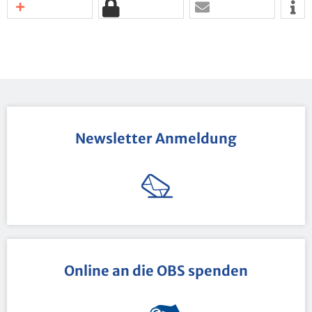
News­let­ter An­mel­dung
On­line an die OBS spen­den