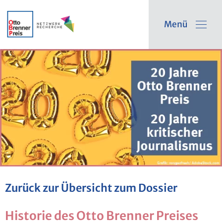
Menü
Zu­rück zur Über­sicht zum Dos­sier
His­to­rie des Otto Bren­ner Prei­ses