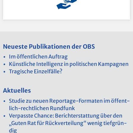
Neu­es­te Pu­bli­ka­tio­nen der OBS
Im öf­fent­li­chen Auf­trag
Künst­li­che In­tel­li­genz in po­li­ti­schen Kam­pa­gnen
Tra­gi­sche Ein­zel­fäl­le?
Ak­tu­el­les
Stu­die zu neuen Re­por­ta­ge-For­ma­ten im öf­fent­
lich-recht­li­chen Rund­funk
Ver­pass­te Chan­ce: Be­richt­erstat­tung über den
„Guten Rat für Rück­ver­tei­lung“ wenig tief­grün­
dig