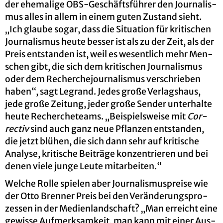
der ehe­ma­li­ge OBS-Ge­schäfts­füh­rer den Jour­na­lis­
mus alles in allem in einem guten Zu­stand sieht.
„Ich glau­be sogar, dass die Si­tua­ti­on für kri­ti­schen
Jour­na­lis­mus heute bes­ser ist als zu der Zeit, als der
Preis ent­stan­den ist, weil es we­sent­lich mehr Men­
schen gibt, die sich dem kri­ti­schen Jour­na­lis­mus
oder dem Re­cher­che­jour­na­lis­mus ver­schrie­ben
haben“, sagt Le­g­rand. Jedes große Ver­lags­haus,
jede große Zei­tung, jeder große Sen­der un­ter­hal­te
heute Re­cher­che­teams. „Bei­spiels­wei­se mit
Cor­
rec­tiv
sind auch ganz neue Pflan­zen ent­stan­den,
die jetzt blü­hen, die sich dann sehr auf kri­ti­sche
Ana­ly­se, kri­ti­sche Bei­trä­ge kon­zen­trie­ren und bei
denen viele junge Leute mit­ar­bei­ten.“
Wel­che Rolle spie­len aber Jour­na­lis­mus­prei­se wie
der Otto Bren­ner Preis bei den Ver­än­de­rungs­pro­
zes­sen in der Me­di­en­land­schaft? „Man er­reicht eine
ge­wis­se Auf­merk­sam­keit, man kann mit einer Aus­