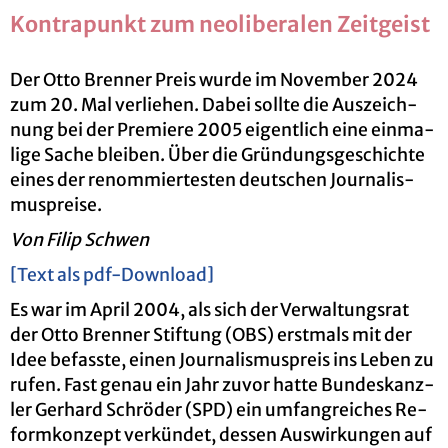
Kon­tra­punkt zum neo­li­be­ra­len Zeit­geist
Der Otto Bren­ner Preis wurde im No­vem­ber 2024
zum 20. Mal ver­lie­hen. Dabei soll­te die Aus­zeich­
nung bei der Pre­mie­re 2005 ei­gent­lich eine ein­ma­
li­ge Sache blei­ben. Über die Grün­dungs­ge­schich­te
eines der re­nom­mier­tes­ten deut­schen Jour­na­lis­
mus­prei­se.
Von Filip Schwen
[Text als pdf-Down­load]
Es war im April 2004, als sich der Ver­wal­tungs­rat
der Otto Bren­ner Stif­tung (OBS) erst­mals mit der
Idee be­fass­te, einen Jour­na­lis­mus­preis ins Leben zu
rufen. Fast genau ein Jahr zuvor hatte Bun­des­kanz­
ler Ger­hard Schrö­der (SPD) ein um­fang­rei­ches Re­
form­kon­zept ver­kün­det, des­sen Aus­wir­kun­gen auf