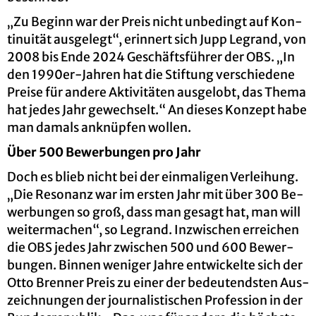
„Zu Be­ginn war der Preis nicht un­be­dingt auf Kon­
ti­nui­tät aus­ge­legt“, er­in­nert sich Jupp Le­g­rand, von
2008 bis Ende 2024 Ge­schäfts­füh­rer der OBS. „In
den 1990er-Jah­ren hat die Stif­tung ver­schie­de­ne
Prei­se für an­de­re Ak­ti­vi­tä­ten aus­ge­lobt, das Thema
hat jedes Jahr ge­wech­selt.“ An die­ses Kon­zept habe
man da­mals an­knüp­fen wol­len.
Über 500 Be­wer­bun­gen pro Jahr
Doch es blieb nicht bei der ein­ma­li­gen Ver­lei­hung.
„Die Re­so­nanz war im ers­ten Jahr mit über 300 Be­
wer­bun­gen so groß, dass man ge­sagt hat, man will
wei­ter­ma­chen“, so Le­g­rand. In­zwi­schen er­rei­chen
die OBS jedes Jahr zwi­schen 500 und 600 Be­wer­
bun­gen. Bin­nen we­ni­ger Jahre ent­wi­ckel­te sich der
Otto Bren­ner Preis zu einer der be­deu­tends­ten Aus­
zeich­nun­gen der jour­na­lis­ti­schen Pro­fes­si­on in der