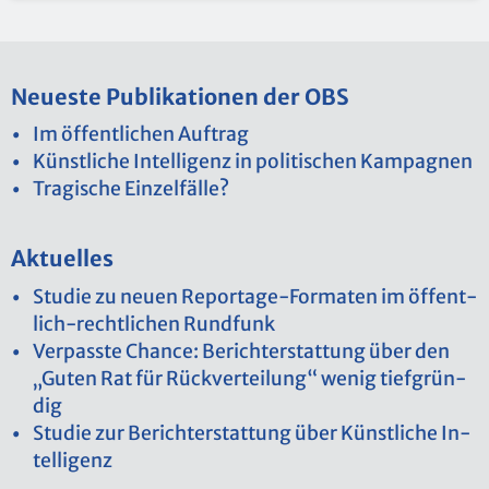
Neu­es­te Pu­bli­ka­tio­nen der OBS
Im öf­fent­li­chen Auf­trag
Künst­li­che In­tel­li­genz in po­li­ti­schen Kam­pa­gnen
Tra­gi­sche Ein­zel­fäl­le?
Ak­tu­el­les
Stu­die zu neuen Re­por­ta­ge-For­ma­ten im öf­fent­
lich-recht­li­chen Rund­funk
Ver­pass­te Chan­ce: Be­richt­erstat­tung über den
„Guten Rat für Rück­ver­tei­lung“ wenig tief­grün­
dig
Stu­die zur Be­richt­erstat­tung über Künst­li­che In­
tel­li­genz