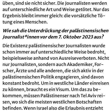
üben, sind sie nicht si­cher. Die Jour­na­lis­ten wer­den
auf un­ter­schied­li­che Art und Weise ge­tö­tet. Nur das
Er­geb­nis bleibt immer gleich: die vor­sätz­li­che Tö­
tung eines Men­schen.
Wie sah die Un­ter­drü­ckung der pa­läs­ti­nen­si­schen
Jour­na­list*innen vor dem 7. Ok­to­ber 2023 aus?
Die Exis­tenz pa­läs­ti­nen­si­scher Jour­na­lis­ten wurde
schon immer auf un­ter­schied­li­che Weise be­droht,
bei­spiels­wei­se an­hand von Aus­rei­se­ver­bo­ten. Nicht
nur Jour­na­lis­ten, son­dern auch Aka­de­mi­ker, For­
scher, Ärzte und alle an­de­ren, die sich aktiv in der
pa­läs­ti­nen­si­schen Po­li­tik en­ga­gie­ren, sind davon
kon­stant be­droht. Um in west­li­che Län­der ein­rei­sen
zu kön­nen, braucht es ein Visum. Um das zu be­
kom­men, müs­sen Pa­läs­ti­nen­ser nach Tel Aviv rei­
sen, wo sich die meis­ten west­li­chen Bot­schaf­ten
be­fin­den. Wenn Is­ra­el also die Er­laub­nis ent­zieht