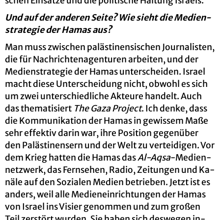
schen Ein­sät­ze und die po­li­ti­sche Hal­tung Is­ra­els.
Und auf der an­de­ren Seite? Wie sieht die Me­di­en­
st­ra­te­gie der Hamas aus?
Man muss zwi­schen pa­läs­ti­nen­si­schen Jour­na­lis­ten,
die für Nach­rich­ten­agen­tu­ren ar­bei­ten, und der
Me­di­en­st­ra­te­gie der Hamas un­ter­schei­den. Is­ra­el
macht diese Un­ter­schei­dung nicht, ob­wohl es sich
um zwei un­ter­schied­li­che Ak­teu­re han­delt. Auch
das the­ma­ti­siert
The Gaza Pro­ject
. Ich denke, dass
die Kom­mu­ni­ka­ti­on der Hamas in ge­wis­sem Maße
sehr ef­fek­tiv darin war, ihre Po­si­ti­on ge­gen­über
den Pa­läs­ti­nen­sern und der Welt zu ver­tei­di­gen. Vor
dem Krieg hat­ten die Hamas das
Al-Aqsa
-Me­di­en­
netz­werk, das Fern­se­hen, Radio, Zei­tun­gen und Ka­
nä­le auf den So­zia­len Me­di­en be­trie­ben. Jetzt ist es
an­ders, weil alle Me­di­en­ein­rich­tun­gen der Hamas
von Is­ra­el ins Vi­sier ge­nom­men und zum gro­ßen
Teil zer­stört wur­den. Sie haben sich des­we­gen in­