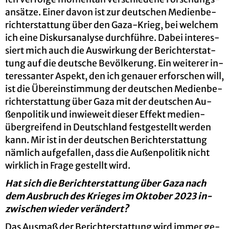
an­sät­ze. Einer davon ist zur deut­schen Me­di­en­be­
richt­erstat­tung über den Gaza-Krieg, bei wel­chem
ich eine Dis­kurs­ana­ly­se durch­füh­re. Dabei in­ter­es­
siert mich auch die Aus­wir­kung der Be­richt­erstat­
tung auf die deut­sche Be­völ­ke­rung. Ein wei­te­rer in­
ter­es­san­ter As­pekt, den ich ge­nau­er er­for­schen will,
ist die Über­ein­stim­mung der deut­schen Me­di­en­be­
richt­erstat­tung über Gaza mit der deut­schen Au­
ßen­po­li­tik und in­wie­weit die­ser Ef­fekt me­di­en­
über­grei­fend in Deutsch­land fest­ge­stellt wer­den
kann. Mir ist in der deut­schen Be­richt­erstat­tung
näm­lich auf­ge­fal­len, dass die Au­ßen­po­li­tik nicht
wirk­lich in Frage ge­stellt wird.
Hat sich die Be­richt­erstat­tung über Gaza nach
dem Aus­bruch des Krie­ges im Ok­to­ber 2023 in­
zwi­schen wie­der ver­än­dert?
Das Aus­maß der Be­richt­erstat­tung wird immer ge­