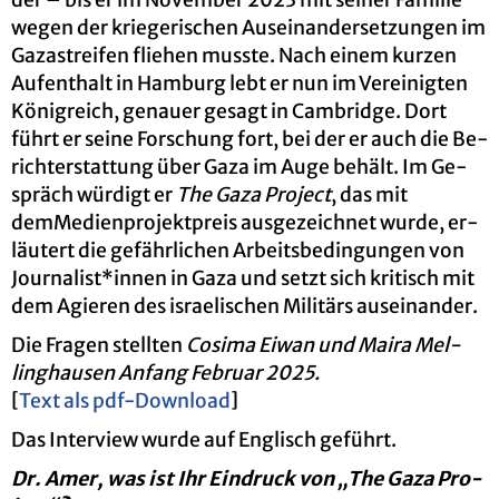
der – bis er im No­vem­ber 2023 mit sei­ner Fa­mi­lie
wegen der krie­ge­ri­schen Aus­ein­an­der­set­zun­gen im
Ga­za­strei­fen flie­hen muss­te. Nach einem kur­zen
Auf­ent­halt in Ham­burg lebt er nun im Ver­ei­nig­ten
Kö­nig­reich, ge­nau­er ge­sagt in Cam­bridge. Dort
führt er seine For­schung fort, bei der er auch die Be­
richt­erstat­tung über Gaza im Auge be­hält. Im Ge­
spräch wür­digt er
The Gaza Pro­ject
, das mit
dem
Me­di­en­pro­jekt­preis aus­ge­zeich­net wurde, er­
läu­tert die ge­fähr­li­chen Ar­beits­be­din­gun­gen von
Jour­na­list*innen in Gaza und setzt sich kri­tisch mit
dem Agie­ren des is­rae­li­schen Mi­li­tärs aus­ein­an­der.
Die Fra­gen stell­ten
Co­si­ma Eiwan und Maira Mel­
ling­hau­sen An­fang Fe­bru­ar 2025.
[
Text als pdf-Down­load
]
Das In­ter­view wurde auf Eng­lisch ge­führt.
Dr. Amer, was ist Ihr Ein­druck von „The Gaza Pro­