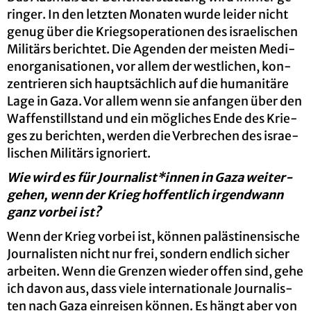
rin­ger. In den letz­ten Mo­na­ten wurde lei­der nicht
genug über die Kriegs­ope­ra­tio­nen des is­rae­li­schen
Mi­li­tärs be­rich­tet. Die Agen­den der meis­ten Me­di­
en­or­ga­ni­sa­tio­nen, vor allem der west­li­chen, kon­
zen­trie­ren sich haupt­säch­lich auf die hu­ma­ni­tä­re
Lage in Gaza. Vor allem wenn sie an­fan­gen über den
Waf­fen­still­stand und ein mög­li­ches Ende des Krie­
ges zu be­rich­ten, wer­den die Ver­bre­chen des is­rae­
li­schen Mi­li­tärs igno­riert.
Wie wird es für Jour­na­list*innen in Gaza wei­ter­
ge­hen, wenn der Krieg hof­fent­lich ir­gend­wann
ganz vor­bei ist?
Wenn der Krieg vor­bei ist, kön­nen pa­läs­ti­nen­si­sche
Jour­na­lis­ten nicht nur frei, son­dern end­lich si­cher
ar­bei­ten. Wenn die Gren­zen wie­der offen sind, gehe
ich davon aus, dass viele in­ter­na­tio­na­le Jour­na­lis­
ten nach Gaza ein­rei­sen kön­nen. Es hängt aber von