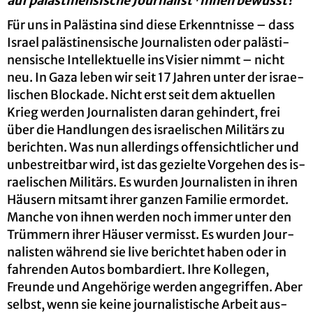
auf pa­läs­ti­nen­si­sche Jour­na­list*innen be­wusst?
Für uns in Pa­läs­ti­na sind diese Er­kennt­nis­se – dass
Is­ra­el pa­läs­ti­nen­si­sche Jour­na­lis­ten oder pa­läs­ti­
nen­si­sche In­tel­lek­tu­el­le ins Vi­sier nimmt – nicht
neu. In Gaza leben wir seit 17 Jah­ren unter der is­rae­
li­schen Blo­cka­de. Nicht erst seit dem ak­tu­el­len
Krieg wer­den Jour­na­lis­ten daran ge­hin­dert, frei
über die Hand­lun­gen des is­rae­li­schen Mi­li­tärs zu
be­rich­ten. Was nun al­ler­dings of­fen­sicht­li­cher und
un­be­streit­bar wird, ist das ge­ziel­te Vor­ge­hen des is­
rae­li­schen Mi­li­tärs. Es wur­den Jour­na­lis­ten in ihren
Häu­sern mit­samt ihrer gan­zen Fa­mi­lie er­mor­det.
Man­che von ihnen wer­den noch immer unter den
Trüm­mern ihrer Häu­ser ver­misst. Es wur­den Jour­
na­lis­ten wäh­rend sie live be­rich­tet haben oder in
fah­ren­den Autos bom­bar­diert. Ihre Kol­le­gen,
Freun­de und An­ge­hö­ri­ge wer­den an­ge­grif­fen. Aber
selbst, wenn sie keine jour­na­lis­ti­sche Ar­beit aus­