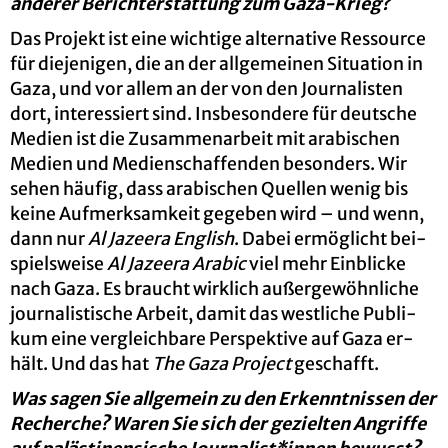
an­de­rer Be­richt­erstat­tung zum Gaza-Krieg?
Das Pro­jekt ist eine wich­ti­ge al­ter­na­ti­ve Res­sour­ce
für die­je­ni­gen, die an der all­ge­mei­nen Si­tua­ti­on in
Gaza, und vor allem an der von den Jour­na­lis­ten
dort, in­ter­es­siert sind. Ins­be­son­de­re für deut­sche
Me­di­en ist die Zu­sam­men­ar­beit mit ara­bi­schen
Me­di­en und Me­di­en­schaf­fen­den be­son­ders. Wir
sehen häu­fig, dass ara­bi­schen Quel­len wenig bis
keine Auf­merk­sam­keit ge­ge­ben wird – und wenn,
dann nur
Al Ja­zee­ra English
. Dabei er­mög­licht bei­
spiels­wei­se
Al Ja­zee­ra Ara­bic
viel mehr Ein­bli­cke
nach Gaza. Es braucht wirk­lich au­ßer­ge­wöhn­li­che
jour­na­lis­ti­sche Ar­beit, damit das west­li­che Pu­bli­
kum eine ver­gleich­ba­re Per­spek­ti­ve auf Gaza er­
hält. Und das hat
The Gaza Pro­ject
ge­schafft.
Was sagen Sie all­ge­mein zu den Er­kennt­nis­sen der
Re­cher­che? Waren Sie sich der ge­ziel­ten An­grif­fe