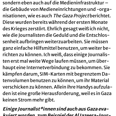
son­dern eben auch auf die Me­di­en­in­fra­struk­tur –
die Ge­bäu­de von Me­di­en­ein­rich­tun­gen und ‑or­ga­
ni­sa­tio­nen, wie es auch
The Gaza Pro­ject
be­rich­tet.
Diese wur­den be­reits wäh­rend der ers­ten Mo­na­te
des Krie­ges zer­stört. Ehr­lich ge­sagt weiß ich nicht,
wie die Jour­na­lis­ten die Ge­duld und die Ent­schlos­
sen­heit auf­brin­gen wei­ter­zu­ar­bei­ten. Sie müs­sen
ganz ein­fa­che Hilfs­mit­tel be­nut­zen, um wei­ter be­
rich­ten zu kön­nen. Ich weiß, dass ei­ni­ge Jour­na­lis­
ten erst mal weite Wege lau­fen müs­sen, um über­
haupt eine In­ter­net­ver­bin­dung zu be­kom­men. Sie
kämp­fen darum, SIM-Kar­ten mit be­grenz­tem Da­
ten­vo­lu­men be­nut­zen zu kön­nen, um ihr Ma­te­ri­al
ver­schi­cken zu kön­nen. Al­lein ihre Han­dys auf­zu­la­
den ist eine große Her­aus­for­de­rung, weil es in Gaza
kei­nen Strom mehr gibt.
Ei­ni­ge Jour­na­list*innen sind auch aus Gaza eva­
ku­iert wor­den, zum Bei­spiel der Al Ja­zee­ra-Jour­