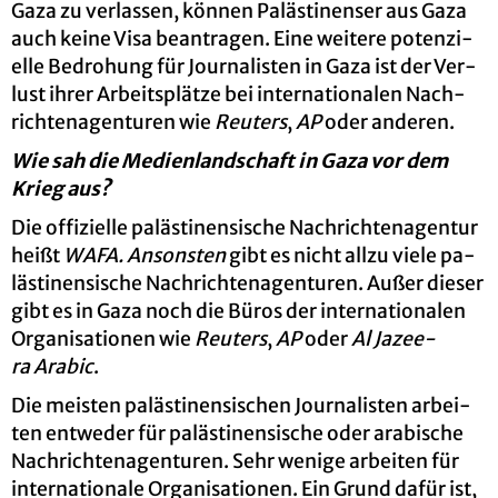
Gaza zu ver­las­sen, kön­nen Pa­läs­ti­nen­ser aus Gaza
auch keine Visa be­an­tra­gen. Eine wei­te­re po­ten­zi­
el­le Be­dro­hung für Jour­na­lis­ten in Gaza ist der Ver­
lust ihrer Ar­beits­plät­ze bei in­ter­na­tio­na­len Nach­
rich­ten­agen­tu­ren wie
Reu­ters
,
AP
oder an­de­ren.
Wie sah die Me­di­en­land­schaft in Gaza vor dem
Krieg aus?
Die of­fi­zi­el­le pa­läs­ti­nen­si­sche Nach­rich­ten­agen­tur
heißt
WAFA. An­sons­ten
gibt es nicht allzu viele pa­
läs­ti­nen­si­sche Nach­rich­ten­agen­tu­ren. Außer die­ser
gibt es in Gaza noch die Büros der in­ter­na­tio­na­len
Or­ga­ni­sa­tio­nen wie
Reu­ters
,
AP
oder
Al Ja­zee­
ra Ara­bic
.
Die meis­ten pa­läs­ti­nen­si­schen Jour­na­lis­ten ar­bei­
ten ent­we­der für pa­läs­ti­nen­si­sche oder ara­bi­sche
Nach­rich­ten­agen­tu­ren. Sehr we­ni­ge ar­bei­ten für
in­ter­na­tio­na­le Or­ga­ni­sa­tio­nen. Ein Grund dafür ist,