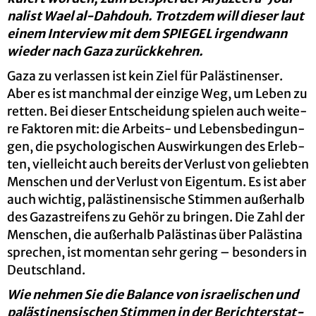
na­list Wael al-Dah­do­uh. Trotz­dem will die­ser laut
einem In­ter­view mit dem SPIE­GEL ir­gend­wann
wie­der nach Gaza zu­rück­keh­ren.
Gaza zu ver­las­sen ist kein Ziel für Pa­läs­ti­nen­ser.
Aber es ist manch­mal der ein­zi­ge Weg, um Leben zu
ret­ten. Bei die­ser Ent­schei­dung spie­len auch wei­te­
re Fak­to­ren mit: die Ar­beits- und Le­bens­be­din­gun­
gen, die psy­cho­lo­gi­schen Aus­wir­kun­gen des Er­leb­
ten, viel­leicht auch be­reits der Ver­lust von ge­lieb­ten
Men­schen und der Ver­lust von Ei­gen­tum. Es ist aber
auch wich­tig, pa­läs­ti­nen­si­sche Stim­men au­ßer­halb
des Ga­za­strei­fens zu Gehör zu brin­gen. Die Zahl der
Men­schen, die au­ßer­halb Pa­läs­ti­nas über Pa­läs­ti­na
spre­chen, ist mo­men­tan sehr ge­ring – be­son­ders in
Deutsch­land.
Wie neh­men Sie die Ba­lan­ce von is­rae­li­schen und
pa­läs­ti­nen­si­schen Stim­men in der Be­richt­erstat­