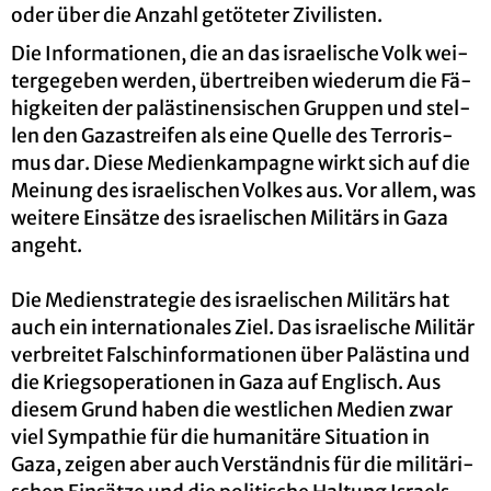
oder über die An­zahl ge­tö­te­ter Zi­vi­lis­ten.
Die In­for­ma­tio­nen, die an das is­rae­li­sche Volk wei­
ter­ge­ge­ben wer­den, über­trei­ben wie­der­um die Fä­
hig­kei­ten der pa­läs­ti­nen­si­schen Grup­pen und stel­
len den Ga­za­strei­fen als eine Quel­le des Ter­ro­ris­
mus dar. Diese Me­di­en­kam­pa­gne wirkt sich auf die
Mei­nung des is­rae­li­schen Vol­kes aus. Vor allem, was
wei­te­re Ein­sät­ze des is­rae­li­schen Mi­li­tärs in Gaza
an­geht.
Die Me­di­en­st­ra­te­gie des is­rae­li­schen Mi­li­tärs hat
auch ein in­ter­na­tio­na­les Ziel. Das is­rae­li­sche Mi­li­tär
ver­brei­tet Falsch­in­for­ma­tio­nen über Pa­läs­ti­na und
die Kriegs­ope­ra­tio­nen in Gaza auf Eng­lisch. Aus
die­sem Grund haben die west­li­chen Me­di­en zwar
viel Sym­pa­thie für die hu­ma­ni­tä­re Si­tua­ti­on in
Gaza, zei­gen aber auch Ver­ständ­nis für die mi­li­tä­ri­