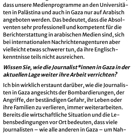
dass un­se­re Me­di­en­pro­gram­me an den Uni­ver­si­tä­
ten in Pa­läs­ti­na und auch in Gaza nur auf Ara­bisch
an­ge­bo­ten wer­den. Das be­deu­tet, dass die Ab­sol­
ven­ten sehr pro­fes­sio­nell und kom­pe­tent für die
Be­richt­erstat­tung in ara­bi­schen Me­di­en sind, sich
bei in­ter­na­tio­na­len Nach­rich­ten­agen­tu­ren aber
viel­leicht etwas schwe­rer tun, da ihre Eng­lisch­
kennt­nis­se teils nicht aus­rei­chen.
Wis­sen Sie, wie die Jour­na­list*innen in Gaza in der
ak­tu­el­len Lage wei­ter ihre Ar­beit ver­rich­ten?
Ich bin wirk­lich er­staunt dar­über, wie die Jour­na­lis­
ten in Gaza an­ge­sichts der Bom­bar­die­run­gen, der
An­grif­fe, der be­stän­di­gen Ge­fahr, ihr Leben oder
ihre Fa­mi­li­en zu ver­lie­ren, immer wei­ter­ar­bei­ten.
Be­reits die wirt­schaft­li­che Si­tua­ti­on und die Le­
bens­be­din­gun­gen vor Ort be­deu­ten, dass viele
Jour­na­lis­ten – wie alle an­de­ren in Gaza – um Nah­