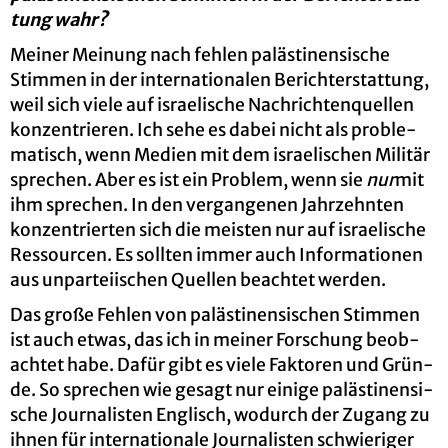
tung wahr?
Mei­ner Mei­nung nach feh­len pa­läs­ti­nen­si­sche
Stim­men in der in­ter­na­tio­na­len Be­richt­erstat­tung,
weil sich viele auf is­rae­li­sche Nach­rich­ten­quel­len
kon­zen­trie­ren. Ich sehe es dabei nicht als pro­ble­
ma­tisch, wenn Me­di­en mit dem is­rae­li­schen Mi­li­tär
spre­chen. Aber es ist ein Pro­blem, wenn sie
nur
mit
ihm spre­chen. In den ver­gan­ge­nen Jahr­zehn­ten
kon­zen­trier­ten sich die meis­ten nur auf is­rae­li­sche
Res­sour­cen. Es soll­ten immer auch In­for­ma­tio­nen
aus un­par­tei­ischen Quel­len be­ach­tet wer­den.
Das große Feh­len von pa­läs­ti­nen­si­schen Stim­men
ist auch etwas, das ich in mei­ner For­schung be­ob­
ach­tet habe. Dafür gibt es viele Fak­to­ren und Grün­
de. So spre­chen wie ge­sagt nur ei­ni­ge pa­läs­ti­nen­si­
sche Jour­na­lis­ten Eng­lisch, wo­durch der Zu­gang zu
ihnen für in­ter­na­tio­na­le Jour­na­lis­ten schwie­ri­ger