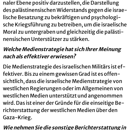
na­ler Ebene po­si­tiv dar­zu­stel­len, die Dar­stel­lung
des pa­läs­ti­nen­si­schen Wi­der­stands gegen die is­rae­
li­sche Be­sat­zung zu be­kräf­ti­gen und psy­cho­lo­gi­
sche Kriegs­füh­rung zu be­trei­ben, um die is­rae­li­sche
Moral zu un­ter­gra­ben und gleich­zei­tig die pa­läs­ti­
nen­si­schen Un­ter­stüt­zer zu stär­ken.
Wel­che Me­di­en­st­ra­te­gie hat sich Ihrer Mei­nung
nach als ef­fek­ti­ver er­wie­sen?
Die Me­di­en­st­ra­te­gie des is­rae­li­schen Mi­li­tärs ist ef­
fek­ti­ver. Bis zu einem ge­wis­sen Grad ist es of­fen­
sicht­lich, dass die is­rae­li­sche Me­di­en­st­ra­te­gie von
west­li­chen Re­gie­run­gen oder im All­ge­mei­nen von
west­li­chen Me­di­en un­ter­stützt und an­ge­nom­men
wird. Das ist einer der Grün­de für die ein­sei­ti­ge Be­
richt­erstat­tung der west­li­chen Me­di­en über den
Gaza-Krieg.
Wie neh­men Sie die sons­ti­ge Be­richt­erstat­tung in