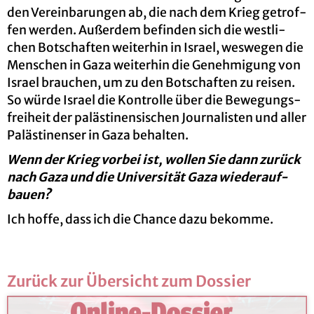
den Ver­ein­ba­run­gen ab, die nach dem Krieg ge­trof­
fen wer­den. Au­ßer­dem be­fin­den sich die west­li­
chen Bot­schaf­ten wei­ter­hin in Is­ra­el, wes­we­gen die
Men­schen in Gaza wei­ter­hin die Ge­neh­mi­gung von
Is­ra­el brau­chen, um zu den Bot­schaf­ten zu rei­sen.
So würde Is­ra­el die Kon­trol­le über die Be­we­gungs­
frei­heit der pa­läs­ti­nen­si­schen Jour­na­lis­ten und aller
Pa­läs­ti­nen­ser in Gaza be­hal­ten.
Wenn der Krieg vor­bei ist, wol­len Sie dann zu­rück
nach Gaza und die Uni­ver­si­tät Gaza wie­der­auf­
bau­en?
Ich hoffe, dass ich die Chan­ce dazu be­kom­me.
Zu­rück zur Über­sicht zum Dos­sier