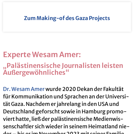
Zum Ma­king-of des Gaza Pro­jects
Ex­per­te Wesam Amer:
„Pa­läs­ti­nen­si­sche Jour­na­lis­ten leis­ten
Au­ßer­ge­wöhn­li­ches“
Dr. Wesam Amer
wurde 2020 Dekan der Fa­kul­tät
für Kom­mu­ni­ka­ti­on und Spra­chen an der Uni­ver­si­
tät Gaza. Nach­dem er jah­re­lang in den USA und
Deutsch­land ge­forscht sowie in Ham­burg pro­mo­
viert hatte, ließ der pa­läs­ti­nen­si­sche Me­di­en­wis­
sen­schaft­ler sich wie­der in sei­nem Hei­mat­land nie­