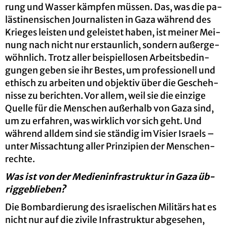
rung und Was­ser kämp­fen müs­sen. Das, was die pa­
läs­ti­nen­si­schen Jour­na­lis­ten in Gaza wäh­rend des
Krie­ges leis­ten und ge­leis­tet haben, ist mei­ner Mei­
nung nach nicht nur er­staun­lich, son­dern au­ßer­ge­
wöhn­lich. Trotz aller bei­spiel­lo­sen Ar­beits­be­din­
gun­gen geben sie ihr Bes­tes, um pro­fes­sio­nell und
ethisch zu ar­bei­ten und ob­jek­tiv über die Ge­scheh­
nis­se zu be­rich­ten. Vor allem, weil sie die ein­zi­ge
Quel­le für die Men­schen au­ßer­halb von Gaza sind,
um zu er­fah­ren, was wirk­lich vor sich geht. Und
wäh­rend all­dem sind sie stän­dig im Vi­sier Is­ra­els –
unter Miss­ach­tung aller Prin­zi­pi­en der Men­schen­
rech­te.
Was ist von der Me­di­en­in­fra­struk­tur in Gaza üb­
rig­ge­blie­ben?
Die Bom­bar­die­rung des is­rae­li­schen Mi­li­tärs hat es
nicht nur auf die zi­vi­le In­fra­struk­tur ab­ge­se­hen,