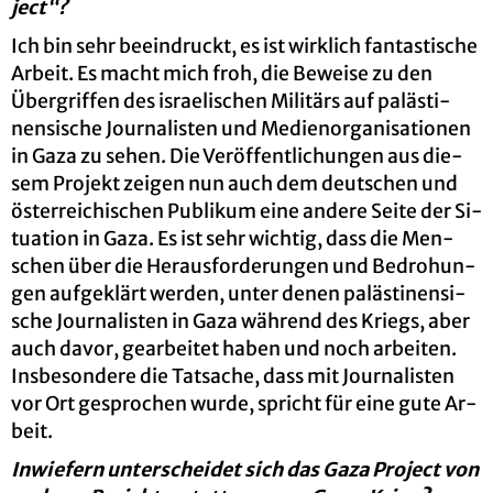
ject“?
Ich bin sehr be­ein­druckt, es ist wirk­lich fan­tas­ti­sche
Ar­beit. Es macht mich froh, die Be­wei­se zu den
Über­grif­fen des is­rae­li­schen Mi­li­tärs auf pa­läs­ti­
nen­si­sche Jour­na­lis­ten und Me­di­en­or­ga­ni­sa­tio­nen
in Gaza zu sehen. Die Ver­öf­fent­li­chun­gen aus die­
sem Pro­jekt zei­gen nun auch dem deut­schen und
ös­ter­rei­chi­schen Pu­bli­kum eine an­de­re Seite der Si­
tua­ti­on in Gaza. Es ist sehr wich­tig, dass die Men­
schen über die Her­aus­for­de­run­gen und Be­dro­hun­
gen auf­ge­klärt wer­den, unter denen pa­läs­ti­nen­si­
sche Jour­na­lis­ten in Gaza wäh­rend des Kriegs, aber
auch davor, ge­ar­bei­tet haben und noch ar­bei­ten.
Ins­be­son­de­re die Tat­sa­che, dass mit Jour­na­lis­ten
vor Ort ge­spro­chen wurde, spricht für eine gute Ar­
beit.
In­wie­fern un­ter­schei­det sich das Gaza Pro­ject von