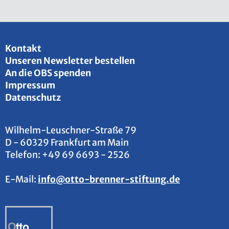
Kon­takt
Un­se­ren News­let­ter be­stel­len
An die OBS spen­den
Im­pres­sum
Da­ten­schutz
Wil­helm-Leu­sch­ner-Stra­ße 79
D - 60329 Frank­furt am Main
Te­le­fon:
+49 69 6693 - 2526
E-Mail:
info@​otto-​brenner-​stiftung.​de