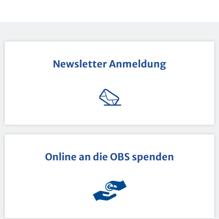
News­let­ter An­mel­dung
On­line an die OBS spen­den