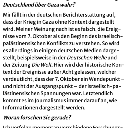
Deutsch­land über Gaza wahr?
Mir fällt in der deut­schen Be­richt­erstat­tung auf,
dass der Krieg in Gaza ohne Kon­text dar­ge­stellt
wird. Mei­ner Mei­nung nach ist es falsch, die Er­eig­
nis­se vom 7. Ok­to­ber als den Be­ginn des is­rae­lisch-
pa­läs­ti­nen­si­schen Kon­flikts zu ver­ste­hen. So wird
es al­ler­dings in ei­ni­gen deut­schen Me­di­en dar­ge­
stellt, bei­spiels­wei­se in der
Deut­schen Welle
und
der Zei­tung
Die Welt
. Hier wird der his­to­ri­sche Kon­
text der Er­eig­nis­se außer Acht ge­las­sen, wel­cher
ver­deut­licht, dass der 7. Ok­to­ber ein Wen­de­punkt –
und nicht der Aus­gangs­punkt – der is­rae­lisch-pa­
läs­ti­nen­si­schen Span­nun­gen war. Letzt­end­lich
kommt es im Jour­na­lis­mus immer dar­auf an, wie
In­for­ma­tio­nen dar­ge­stellt wer­den.
Woran for­schen Sie ge­ra­de?
Ich ver­fol­ge mo­men­tan ver­schie­de­ne For­schungs­