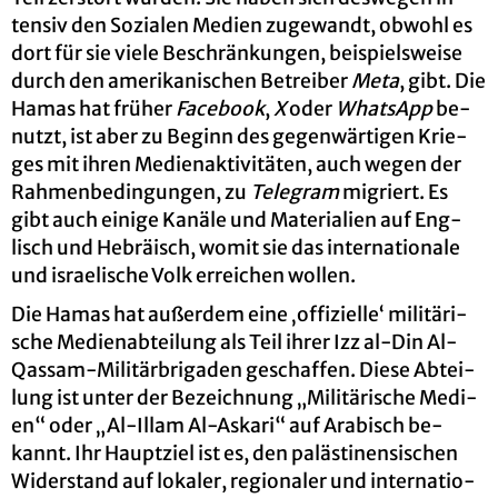
ten­siv den So­zia­len Me­di­en zu­ge­wandt, ob­wohl es
dort für sie viele Be­schrän­kun­gen, bei­spiels­wei­se
durch den ame­ri­ka­ni­schen Be­trei­ber
Meta
, gibt. Die
Hamas hat frü­her
Face­book
,
X
oder
Whats­App
be­
nutzt, ist aber zu Be­ginn des ge­gen­wär­ti­gen Krie­
ges mit ihren Me­di­en­ak­ti­vi­tä­ten, auch wegen der
Rah­men­be­din­gun­gen, zu
Te­le­gram
mi­griert. Es
gibt auch ei­ni­ge Ka­nä­le und Ma­te­ria­li­en auf Eng­
lisch und He­brä­isch, womit sie das in­ter­na­tio­na­le
und is­rae­li­sche Volk er­rei­chen wol­len.
Die Hamas hat au­ßer­dem eine ‚of­fi­zi­el­le‘ mi­li­tä­ri­
sche Me­di­en­ab­tei­lung als Teil ihrer Izz al-Din Al-
Qas­sam-Mi­li­tär­bri­ga­den ge­schaf­fen. Diese Ab­tei­
lung ist unter der Be­zeich­nung „Mi­li­tä­ri­sche Me­di­
en“ oder „Al-Illam Al-As­ka­ri“ auf Ara­bisch be­
kannt. Ihr Haupt­ziel ist es, den pa­läs­ti­nen­si­schen
Wi­der­stand auf lo­ka­ler, re­gio­na­ler und in­ter­na­tio­