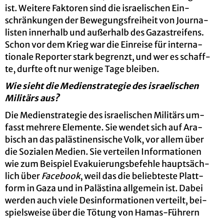
ist. Wei­te­re Fak­to­ren sind die is­rae­li­schen Ein­
schrän­kun­gen der Be­we­gungs­frei­heit von Jour­na­
lis­ten in­ner­halb und au­ßer­halb des Ga­za­strei­fens.
Schon vor dem Krieg war die Ein­rei­se für in­ter­na­
tio­na­le Re­por­ter stark be­grenzt, und wer es schaff­
te, durf­te oft nur we­ni­ge Tage blei­ben.
Wie sieht die Me­di­en­st­ra­te­gie des is­rae­li­schen
Mi­li­tärs aus?
Die Me­di­en­st­ra­te­gie des is­rae­li­schen Mi­li­tärs um­
fasst meh­re­re Ele­men­te. Sie wen­det sich auf Ara­
bisch an das pa­läs­ti­nen­si­sche Volk, vor allem über
die So­zia­len Me­di­en. Sie ver­tei­len In­for­ma­tio­nen
wie zum Bei­spiel Eva­ku­ie­rungs­be­feh­le haupt­säch­
lich über
Face­book
, weil das die be­lieb­tes­te Platt­
form in Gaza und in Pa­läs­ti­na all­ge­mein ist. Dabei
wer­den auch viele Des­in­for­ma­tio­nen ver­teilt, bei­
spiels­wei­se über die Tö­tung von Hamas-Füh­rern