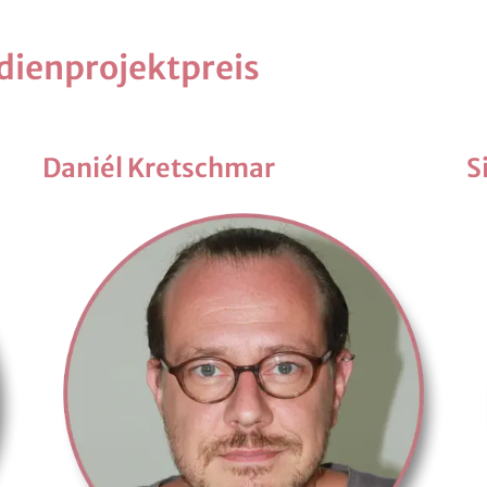
i­en­pro­jekt­preis
Da­niél Kret­schmar
S