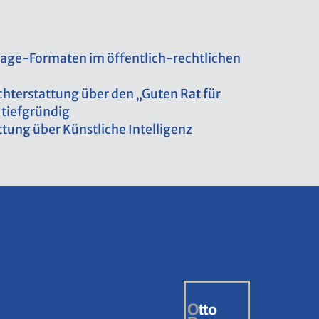
a­ge-For­ma­ten im öf­fent­lich-recht­li­chen
icht­erstat­tung über den „Guten Rat für
tief­grün­dig
­tung über Künst­li­che In­tel­li­genz