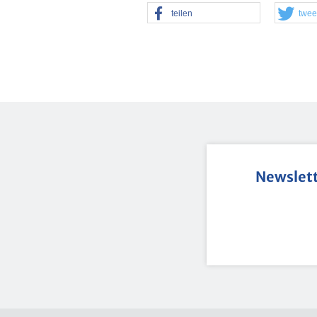
tei­len
twee
News­let­