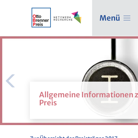
Menü
All­ge­mei­ne In­for­ma­tio­nen
Preis