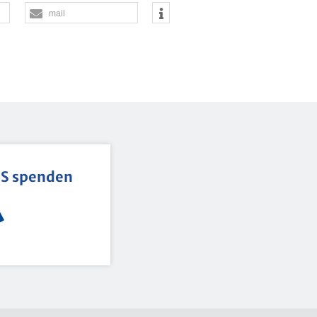
mail
BS spen­den