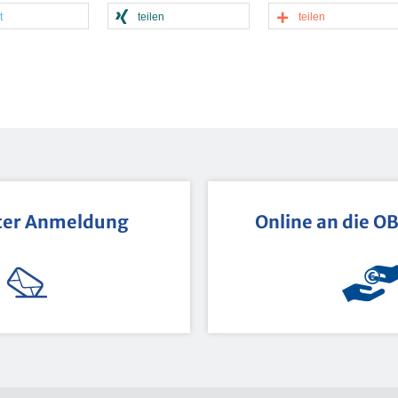
t
tei­len
tei­len
ter An­mel­dung
On­line an die O