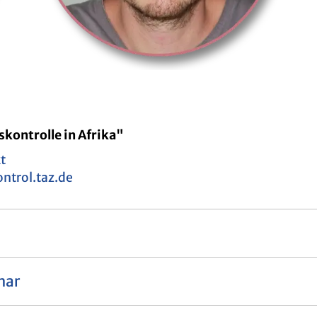
s­kon­trol­le in Afri­ka"
kt
n­t­rol.​taz.​de
mar