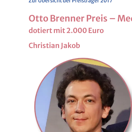
Zur Über­sicht der Preis­trä­ger 2017
Otto Bren­ner Preis – Me­d
do­tiert mit 2.000 Euro
Chris­ti­an Jakob