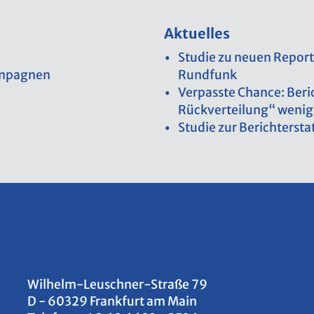
Ak­tu­el­les
Stu­die zu neuen Re­por­t
Kam­pa­gnen
Rund­funk
Ver­pass­te Chan­ce: Be­r
Rück­ver­tei­lung“ wenig 
Stu­die zur Be­richt­erstat
Wil­helm-Leu­sch­ner-Stra­ße 79
D - 60329 Frank­furt am Main