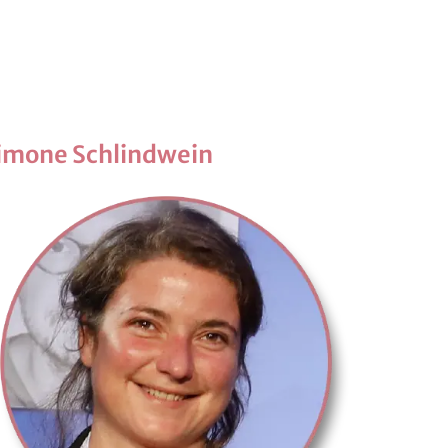
i­mo­ne Schlind­wein