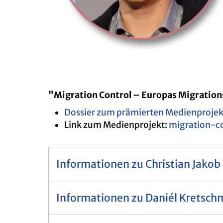
"Mi­gra­ti­on Con­t­rol – Eu­ro­pas Mi­gra­ti­on
Dos­sier zum prä­mier­ten Me­di­en­pro­je
Link zum Me­di­en­pro­jekt:
mi­gra­ti­on-co
Informationen zu Christian Jakob
Informationen zu Daniél Kretsch