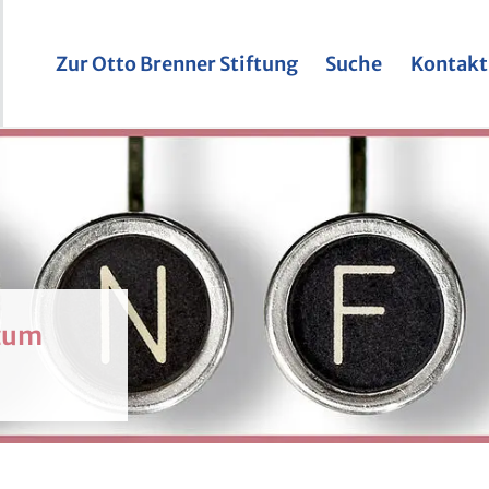
Zur Otto Bren­ner Stif­tung
Suche
Kon­takt
 zum