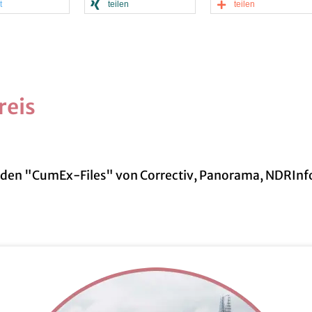
t
tei­len
tei­len
reis
he zu den "CumEx-Files" von Cor­rec­tiv, Pan­ora­ma, NDRI