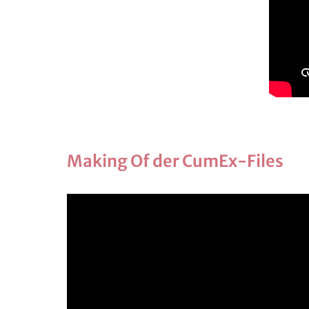
Ma­king Of der CumEx-Files