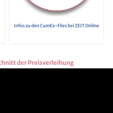
Infos zu den CumEx-Files bei ZEIT On­line
chnitt der Preis­ver­lei­hung