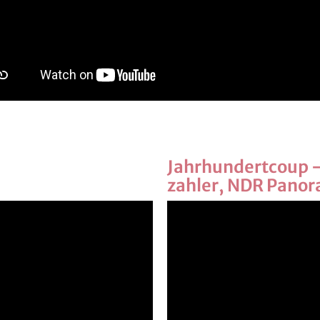
Jahr­hun­dert­coup -
zah­ler, NDR Pan­o