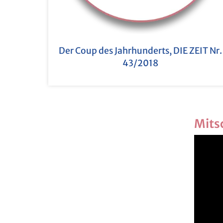
Der Coup des Jahr­hun­derts, DIE ZEIT Nr.
43/2018
Mit­s