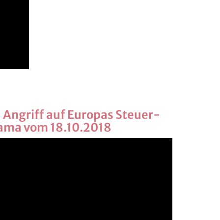
 An­griff auf Eu­ro­pas Steu­er­
ra­ma vom 18.10.2018