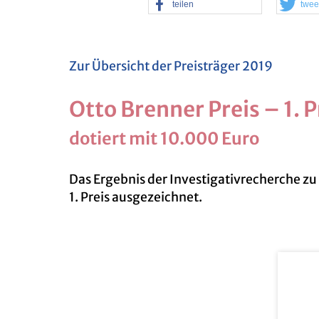
tei­len
twee
Zur Über­sicht der Preis­trä­ger 2019
Otto Bren­ner Preis – 1. P
do­tiert mit 10.000 Euro
Das Er­geb­nis der In­ves­ti­ga­tiv­re­cher­c
1. Preis aus­ge­zeich­net.