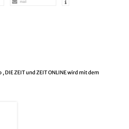
mail
n­fo , DIE ZEIT und ZEIT ON­LINE wird mit dem