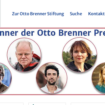
Zur Otto Bren­ner Stif­tung
Suche
Kon­takt