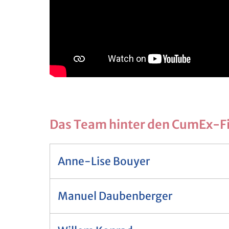
Das Team hin­ter den CumEx-Fi
Anne-Lise Bouyer
Manuel Daubenberger