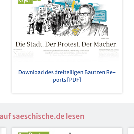
Down­load des drei­tei­li­gen Baut­zen Re­
ports [PDF]
auf saeschi­sche.de lesen