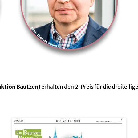
ak­ti­on Baut­zen)
er­hal­ten den 2. Preis für die drei­tei­l