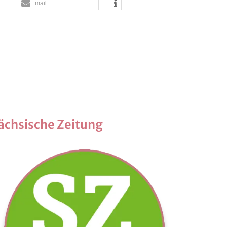
mail
äch­si­sche Zei­tung