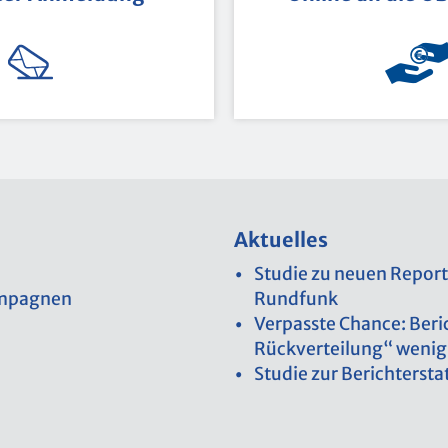
Ak­tu­el­les
Stu­die zu neuen Re­por­t
Kam­pa­gnen
Rund­funk
Ver­pass­te Chan­ce: Be­r
Rück­ver­tei­lung“ wenig 
Stu­die zur Be­richt­erstat