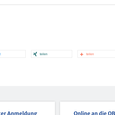
t
tei­len
tei­len
ter An­mel­dung
On­line an die O