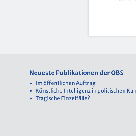
Neu­es­te Pu­bli­ka­tio­nen der OBS
Im öf­fent­li­chen Auf­trag
Künst­li­che In­tel­li­genz in po­li­ti­schen 
Tra­gi­sche Ein­zel­fäl­le?