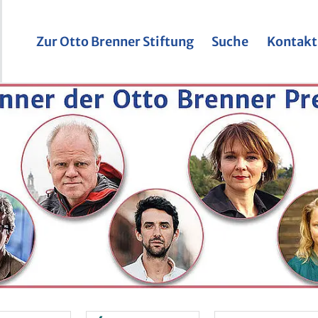
Zur Otto Bren­ner Stif­tung
Suche
Kon­takt