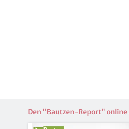
Den "Baut­zen-Re­port" on­line 