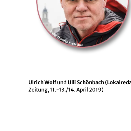
Ul­rich Wolf
und
Ulli Schön­bach (Lo­kal­re­d
Zei­tung, 11.-13./14. April 2019)