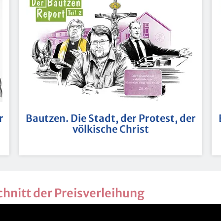
r
Baut­zen. Die Stadt, der Pro­test, der
völ­ki­sche Christ
chnitt der Preis­ver­lei­hung