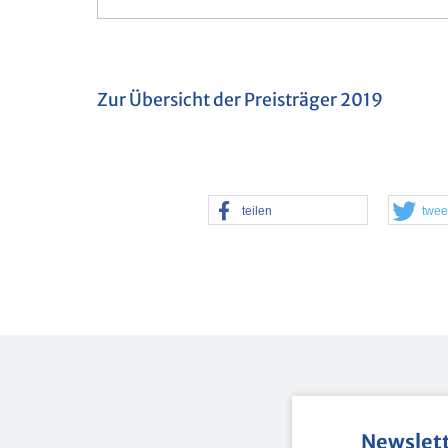
Zur Über­sicht der Preis­trä­ger 2019
tei­len
twee
News­let­