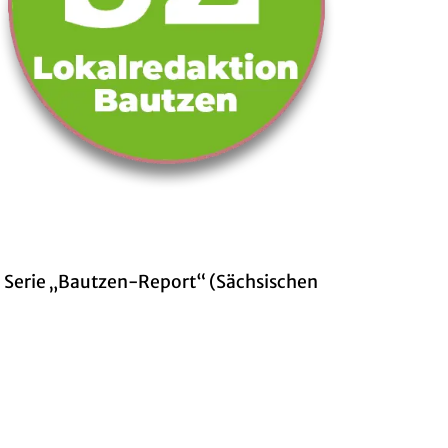
i­ge Serie „Baut­zen-Re­port“ (Säch­si­schen