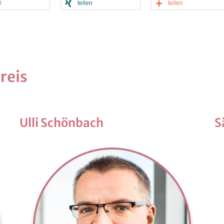
t
tei­len
tei­len
Preis
Ulli Schön­bach
S