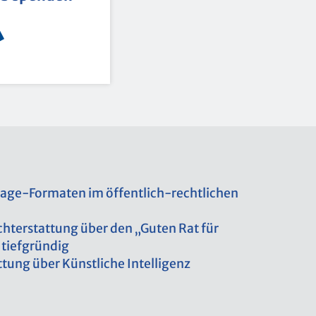
a­ge-For­ma­ten im öf­fent­lich-recht­li­chen
icht­erstat­tung über den „Guten Rat für
tief­grün­dig
­tung über Künst­li­che In­tel­li­genz