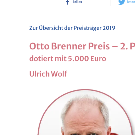
tei­len
twee
Zur Über­sicht der Preis­trä­ger 2019
Otto Bren­ner Preis – 2. 
do­tiert mit 5.000 Euro
Ul­rich Wolf