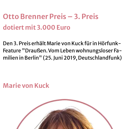
Otto Bren­ner Preis – 3. Preis
do­tiert mit 3.000 Euro
Den 3. Preis er­hält Marie von Kuck für in Hör­funk-
Fea­ture "Drau­ßen. Vom Leben woh­nungs­lo­ser Fa­
mi­li­en in Ber­lin" (25. Juni 2019, Deutsch­land­funk)
Marie von Kuck