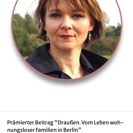
Prä­mier­ter Bei­trag "Drau­ßen. Vom Leben woh­
nungs­lo­ser Fa­mi­li­en in Ber­lin"