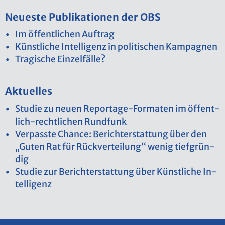
Neu­es­te Pu­bli­ka­tio­nen der OBS
Im öf­fent­li­chen Auf­trag
Künst­li­che In­tel­li­genz in po­li­ti­schen Kam­pa­gnen
Tra­gi­sche Ein­zel­fäl­le?
Ak­tu­el­les
Stu­die zu neuen Re­por­ta­ge-For­ma­ten im öf­fent­
lich-recht­li­chen Rund­funk
Ver­pass­te Chan­ce: Be­richt­erstat­tung über den
„Guten Rat für Rück­ver­tei­lung“ wenig tief­grün­
dig
Stu­die zur Be­richt­erstat­tung über Künst­li­che In­
tel­li­genz