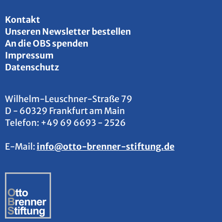
Kon­takt
Un­se­ren News­let­ter be­stel­len
An die OBS spen­den
Im­pres­sum
Da­ten­schutz
Wil­helm-Leu­sch­ner-Stra­ße 79
D - 60329 Frank­furt am Main
Te­le­fon:
+49 69 6693 - 2526
E-Mail:
info@​otto-​brenner-​stiftung.​de