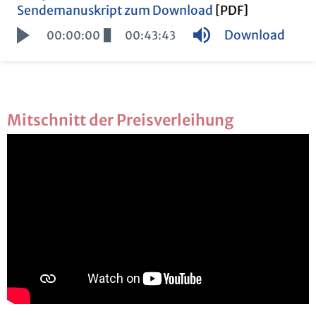
Sen­de­ma­nu­skript zum Down­load
[PDF]
Down­load
00:00:00
00:43:43
Mit­schnitt der Preis­ver­lei­hung