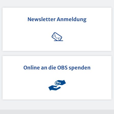
News­let­ter An­mel­dung
On­line an die OBS spen­den