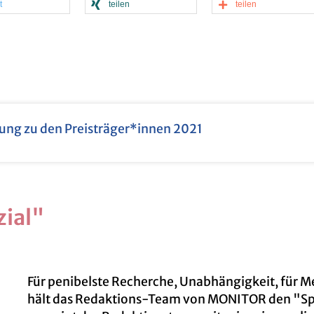
t
tei­len
tei­len
f­tung zu den Preis­trä­ger*innen 2021
i­al"
Für pe­ni­bels­te Re­cher­che, Un­ab­hän­gig­keit, für
hält das Re­dak­ti­ons-Team von MO­NI­TOR den "Spe­