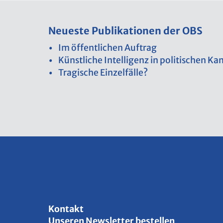
Neu­es­te Pu­bli­ka­tio­nen der OBS
Im öf­fent­li­chen Auf­trag
Künst­li­che In­tel­li­genz in po­li­ti­schen 
Tra­gi­sche Ein­zel­fäl­le?
Kon­takt
Un­se­ren News­let­ter be­stel­len