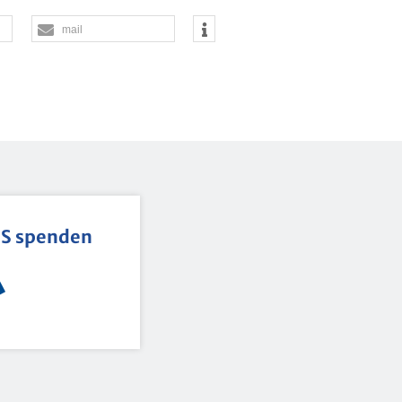
mail
BS spen­den