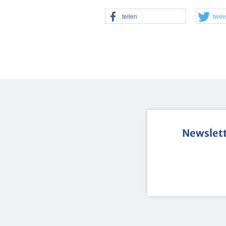
tei­len
twee
News­let­