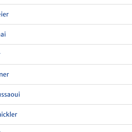
ier
ai
r
ner
ussaoui
ickler