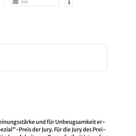
mail
 Mei­nungs­stär­ke und für Un­beug­sam­keit er­
zi­al"-Preis der Jury. Für die Jury des Prei­