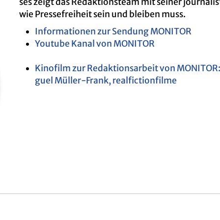
ses zeigt das Re­dak­ti­ons­team mit sei­ner jour­na­lis­
wie Pres­se­frei­heit sein und blei­ben muss.
In­for­ma­tio­nen zur Sen­dung MO­NI­TOR
You­tube Kanal von MO­NI­TOR
Ki­no­film zur Re­dak­ti­ons­ar­beit von MO­NI­T
guel Mül­ler-Frank, re­al­fic­tion­fil­me