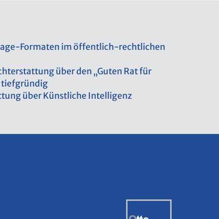
a­ge-For­ma­ten im öf­fent­lich-recht­li­chen
icht­erstat­tung über den „Guten Rat für
tief­grün­dig
­tung über Künst­li­che In­tel­li­genz