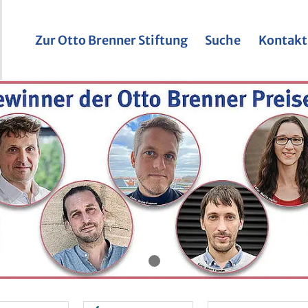
Zur Otto Bren­ner Stif­tung
Suche
Kon­takt