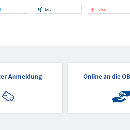
t
tei­len
tei­len
ter An­mel­dung
On­line an die O