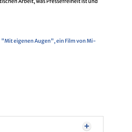
ti­schen Ar­beit, was Pres­se­frei­heit ist und
OR: "Mit ei­ge­nen Augen", ein Film von Mi­