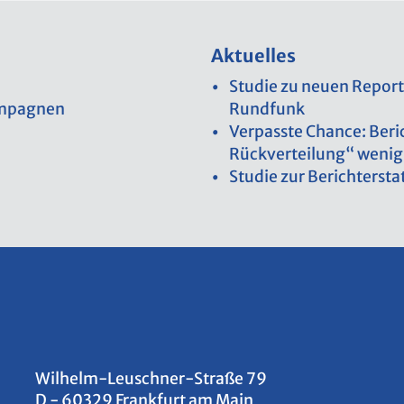
Ak­tu­el­les
Stu­die zu neuen Re­por­t
Kam­pa­gnen
Rund­funk
Ver­pass­te Chan­ce: Be­r
Rück­ver­tei­lung“ wenig 
Stu­die zur Be­richt­erstat
Wil­helm-Leu­sch­ner-Stra­ße 79
D - 60329 Frank­furt am Main