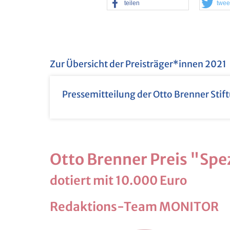
tei­len
twee
Zur Über­sicht der Preis­trä­ger*innen 2021
Pres­se­mit­tei­lung der Otto Bren­ner Sti
Otto Bren­ner Preis "Spe­z
do­tiert mit 10.000 Euro
Re­dak­ti­ons-Team MO­NI­TOR