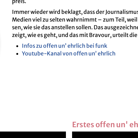
preis.
Immer wie­der wird be­klagt, dass der Jour­na­lis­mus 
Me­di­en viel zu sel­ten wahr­nimmt – zum Teil, weil
sen, wie sie das an­stel­len sol­len. Das aus­ge­zeich­n
zeigt, wie es geht, und das mit Bra­vour, ur­teilt die
Infos zu offen un’ ehr­lich bei funk
You­tube-Kanal von offen un’ ehr­lich
Ers­tes offen un' e