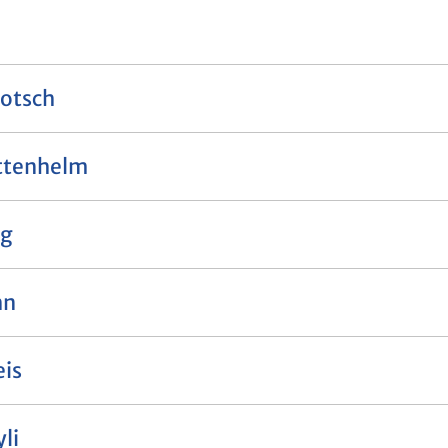
gotsch
ittenhelm
ng
hn
eis
li