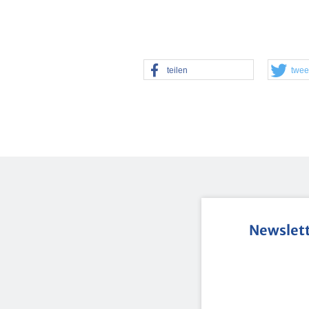
tei­len
twee
News­let­