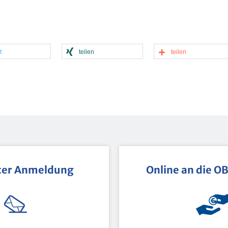
t
tei­len
tei­len
ter An­mel­dung
On­line an die O