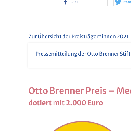
tei­len
twee
Zur Über­sicht der Preis­trä­ger*innen 2021
Pres­se­mit­tei­lung der Otto Bren­ner Sti
Otto Bren­ner Preis – Me­d
do­tiert mit 2.000 Euro