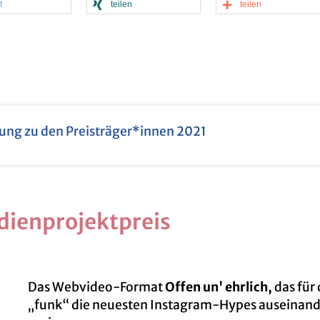
t
tei­len
tei­len
f­tung zu den Preis­trä­ger*innen 2021
i­en­pro­jekt­preis
Das Web­vi­deo-For­mat
Offen un' ehr­lich,
das für
„funk“ die neu­es­ten In­sta­gram-Hypes aus­ein­an­d