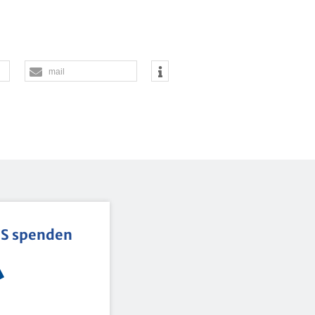
mail
BS spen­den