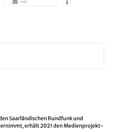
mail
 den Saar­län­di­schen Rund­funk und
er­nimmt, er­hält 2021 den Me­di­en­pro­jekt­