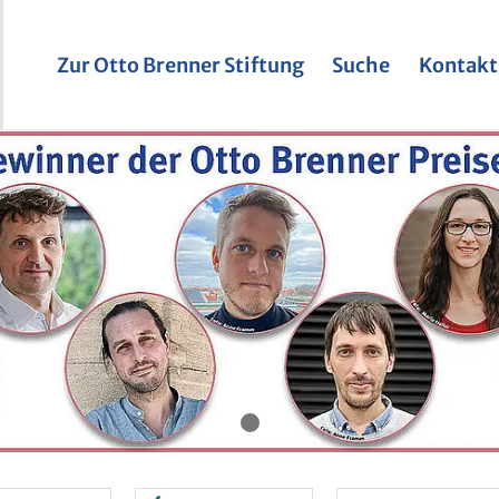
Zur Otto Bren­ner Stif­tung
Suche
Kon­takt