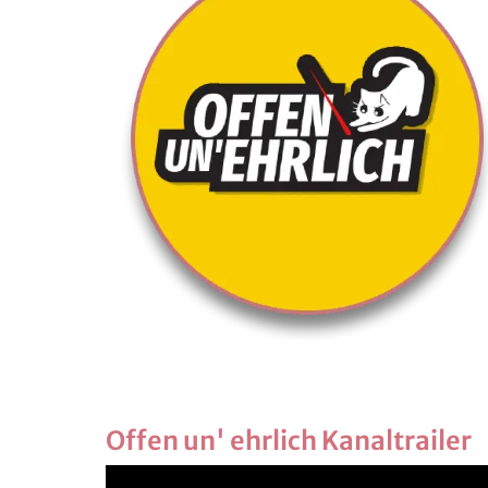
Offen un' ehr­lich Ka­nal­trai­ler