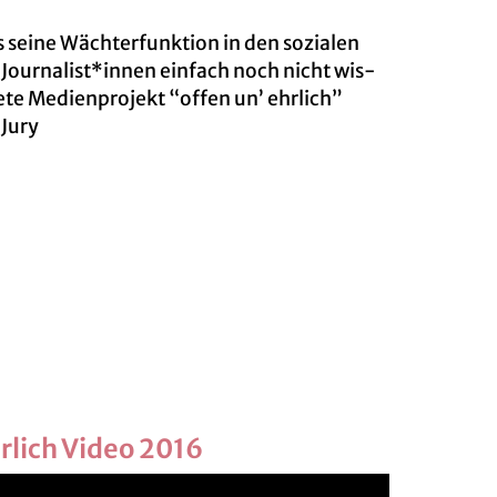
seine Wäch­ter­funk­ti­on in den so­zia­len
 Jour­na­list*innen ein­fach noch nicht wis­
e­te Me­di­en­pro­jekt “offen un’ ehr­lich”
 Jury
hr­lich Video 2016