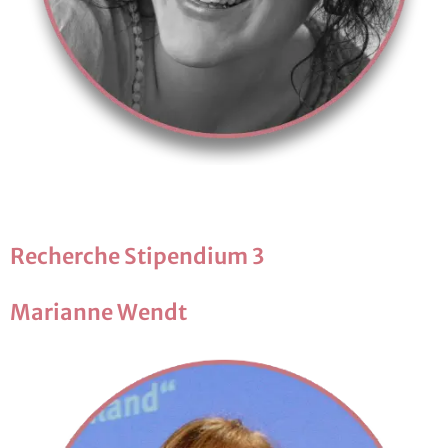
Re­cher­che Sti­pen­di­um 3
Ma­ri­an­ne Wendt