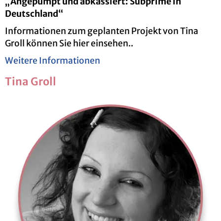
„An­ge­pumpt und ab­kas­siert: Sub­prime in
Deutsch­land“
In­for­ma­tio­nen zum ge­plan­ten Pro­jekt von Tina
Groll kön­nen Sie hier ein­se­hen..
Wei­te­re In­for­ma­tio­nen
Tina Groll