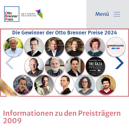
Menü
In­for­ma­tio­nen zu den Preis­trä­gern
2009