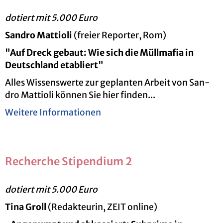
do­tiert mit 5.000 Euro
San­dro Mat­tio­li
(frei­er Re­por­ter, Rom)
"Auf Dreck ge­baut: Wie sich die Müll­ma­fia in
Deutsch­land eta­bliert"
Alles Wis­sens­wer­te zur ge­plan­ten Ar­beit von San­
dro Mat­tio­li kön­nen Sie hier fin­den...
Wei­te­re In­for­ma­tio­nen
Re­cher­che Sti­pen­di­um 2
do­tiert mit 5.000 Euro
Tina Groll
(Re­dak­teu­rin, ZEIT on­line)