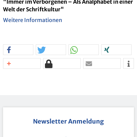
"Immer im Ver­bor­ge­nen – Als An­alpha­bet in einer
Welt der Schrift­kul­tur"
Wei­te­re In­for­ma­tio­nen
News­let­ter An­mel­dung