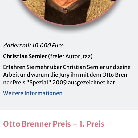
do­tiert mit 10.000 Euro
Chris­ti­an Sem­ler
(frei­er Autor, taz)
Er­fah­ren Sie mehr über Chris­ti­an Sem­ler und seine
Ar­beit und warum die Jury ihn mit dem Otto Bren­
ner Preis "Spe­zi­al" 2009 aus­ge­zeich­net hat
Wei­te­re In­for­ma­tio­nen
Otto Bren­ner Preis – 1. Preis