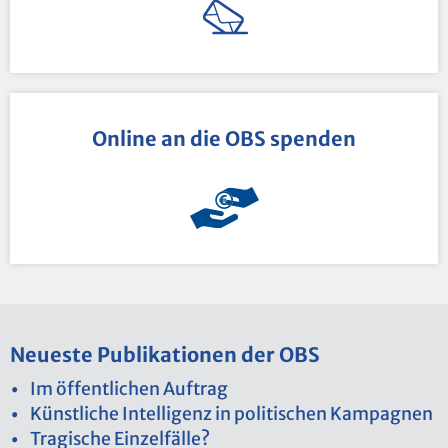
On­line an die OBS spen­den
Neu­es­te Pu­bli­ka­tio­nen der OBS
Im öf­fent­li­chen Auf­trag
Künst­li­che In­tel­li­genz in po­li­ti­schen Kam­pa­gnen
Tra­gi­sche Ein­zel­fäl­le?