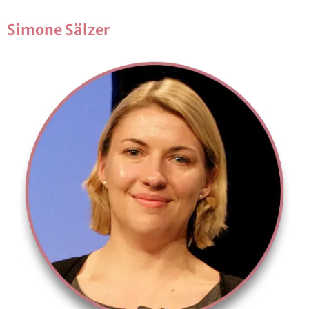
Si­mo­ne Säl­zer