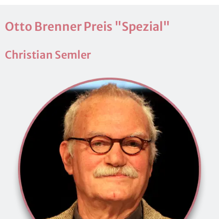
Otto Bren­ner Preis "Spe­zi­al"
Chris­ti­an Sem­ler