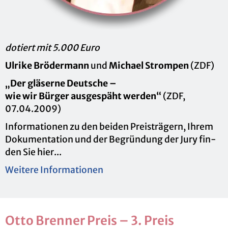
do­tiert mit 5.000 Euro
Ul­ri­ke Brö­der­mann
und
Mi­cha­el Strom­pen
(ZDF)
„Der glä­ser­ne Deut­sche –
wie wir Bür­ger aus­ge­späht wer­den“
(ZDF,
07.04.2009)
In­for­ma­tio­nen zu den bei­den Preis­trä­gern, Ihrem
Do­ku­men­ta­ti­on und der Be­grün­dung der Jury fin­
den Sie hier...
Wei­te­re In­for­ma­tio­nen
Otto Bren­ner Preis – 3. Preis