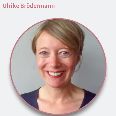
Ul­ri­ke Brö­der­mann