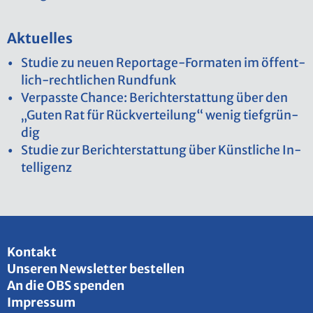
Ak­tu­el­les
Stu­die zu neuen Re­por­ta­ge-For­ma­ten im öf­fent­
lich-recht­li­chen Rund­funk
Ver­pass­te Chan­ce: Be­richt­erstat­tung über den
„Guten Rat für Rück­ver­tei­lung“ wenig tief­grün­
dig
Stu­die zur Be­richt­erstat­tung über Künst­li­che In­
tel­li­genz
Kon­takt
Un­se­ren News­let­ter be­stel­len
An die OBS spen­den
Im­pres­sum