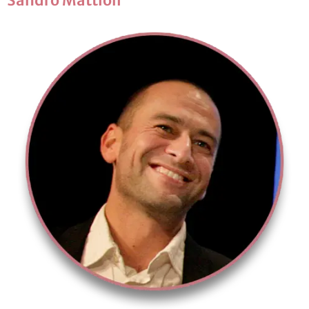
San­dro Mat­tio­li