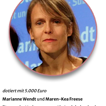
do­tiert mit 5.000 Euro
Ma­ri­an­ne Wendt
und
Maren-Kea Free­se