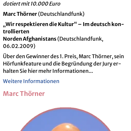
do­tiert mit 10.000 Euro
Marc Thör­ner
(Deutsch­land­funk)
„Wir re­spek­tie­ren die Kul­tur“ – Im deutsch kon­
trol­lier­ten
Nor­den Af­gha­ni­stans
(Deutsch­land­funk,
06.02.2009)
Über den Ge­win­ner des 1. Preis, Marc Thör­ner, sein
Hör­funk­fea­ture und die Be­grün­dung der Jury er­
hal­ten Sie hier mehr In­for­ma­tio­nen...
Wei­te­re In­for­ma­tio­nen
Marc Thör­ner