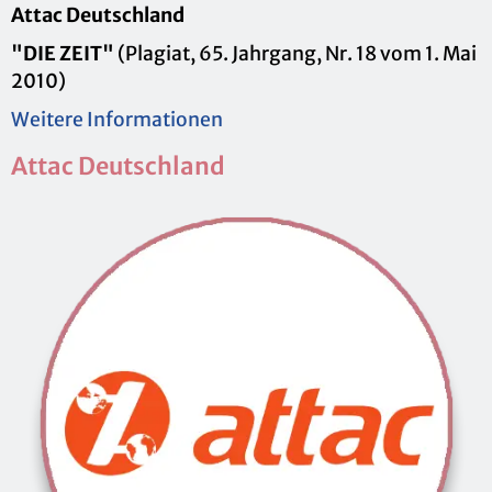
Attac Deutsch­land
"DIE ZEIT"
(Pla­gi­at, 65. Jahr­gang, Nr. 18 vom 1. Mai
2010)
Wei­te­re In­for­ma­tio­nen
Attac Deutsch­land