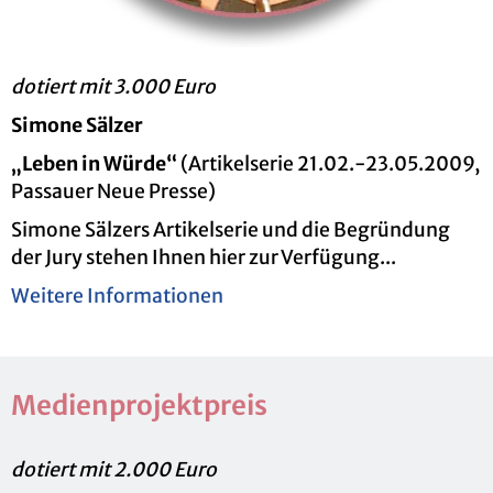
do­tiert mit 3.000 Euro
Si­mo­ne Säl­zer
„Leben in Würde“
(Ar­ti­kel­se­rie 21.02.-23.05.2009,
Pas­sau­er Neue Pres­se)
Si­mo­ne Säl­zers Ar­ti­kel­se­rie und die Be­grün­dung
der Jury ste­hen Ihnen hier zur Ver­fü­gung...
Wei­te­re In­for­ma­tio­nen
Me­di­en­pro­jekt­preis
do­tiert mit 2.000 Euro