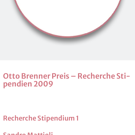
Otto Bren­ner Preis – Re­cher­che Sti­
pen­di­en 2009
Re­cher­che Sti­pen­di­um 1